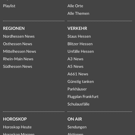
Playlist
Alle Orte
Alle Themen
REGIONEN
VERKEHR
Nordhessen News
Staus Hessen
Osthessen News
Blitzer Hessen
Mittelhessen News
Unfälle Hessen
Rhein-Main News
A3 News
Südhessen News
A5 News
A661 News
Günstig tanken
Parkhäuser
Flugplan Frankfurt
Schulausfälle
HOROSKOP
ON AIR
Horoskop Heute
Sendungen
Horoskop Morgen
Aktionen