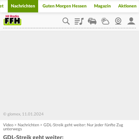
et
Nachrichten
Guten Morgen Hessen
Magazin
Aktionen
Playlist
Staupilot
Wetter
Webcam
Mein
© glomex, 11.01.2024
Video
>
Nachrichten
>
GDL-Streik geht weiter: Nur jeder fünfte Zug
unterwegs
GDL-Streik geht weiter: