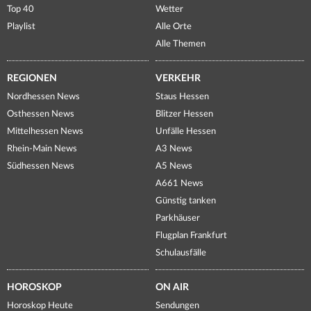
Top 40
Wetter
Playlist
Alle Orte
Alle Themen
REGIONEN
VERKEHR
Nordhessen News
Staus Hessen
Osthessen News
Blitzer Hessen
Mittelhessen News
Unfälle Hessen
Rhein-Main News
A3 News
Südhessen News
A5 News
A661 News
Günstig tanken
Parkhäuser
Flugplan Frankfurt
Schulausfälle
HOROSKOP
ON AIR
Horoskop Heute
Sendungen