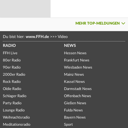
MEHR TOP-MELDUNGEN
Du bist hier:
www.FFH.de
>>>
Video
RADIO
NEWS
FFH Live
Hessen News
80er Radio
Frankfurt News
90er Radio
Wiesbaden News
2000er Radio
Mainz News
Rock Radio
Kassel News
Oldie Radio
Darmstadt News
Schlager Radio
Offenbach News
Party Radio
Gießen News
Lounge Radio
Fulda News
Weihnachtsradio
Bayern News
Meditationsradio
Sport