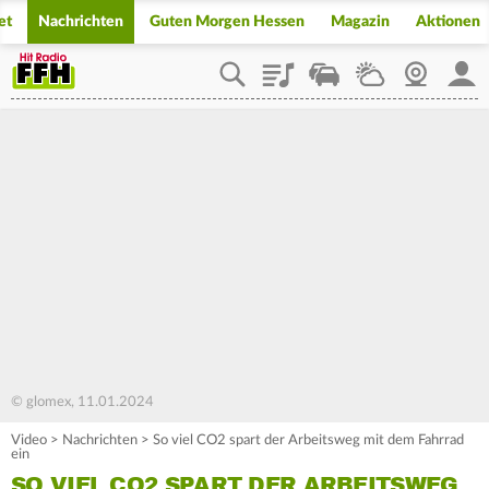
et
Nachrichten
Guten Morgen Hessen
Magazin
Aktionen
Playlist
Staupilot
Wetter
Webcam
Mein
© glomex, 11.01.2024
Video
>
Nachrichten
>
So viel CO2 spart der Arbeitsweg mit dem Fahrrad
ein
SO VIEL CO2 SPART DER ARBEITSWEG