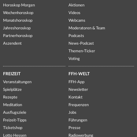
Horoskop Morgen
Aktionen
Wochenhoroskop
Videos
Monatshoroskop
Webcams
Jahreshoroskop
Moderatoren & Team
Partnerhoroskop
Podcasts
Aszendent
News-Podcast
Themen-Ticker
Voting
FREIZEIT
FFH-WELT
Veranstaltungen
FFH-App
Spielplätze
Newsletter
Rezepte
Kontakt
Meditation
Frequenzen
Ausflugsziele
Jobs
Freizeit-Tipps
Führungen
Ticketshop
Presse
Lotto Hessen
Radiowerbung