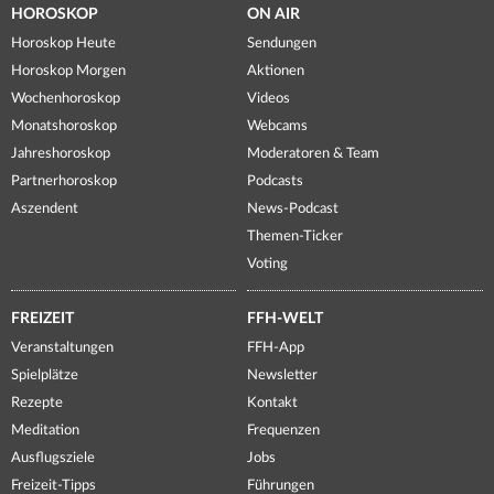
HOROSKOP
ON AIR
Horoskop Heute
Sendungen
Horoskop Morgen
Aktionen
Wochenhoroskop
Videos
Monatshoroskop
Webcams
Jahreshoroskop
Moderatoren & Team
Partnerhoroskop
Podcasts
Aszendent
News-Podcast
Themen-Ticker
Voting
FREIZEIT
FFH-WELT
Veranstaltungen
FFH-App
Spielplätze
Newsletter
Rezepte
Kontakt
Meditation
Frequenzen
Ausflugsziele
Jobs
Freizeit-Tipps
Führungen