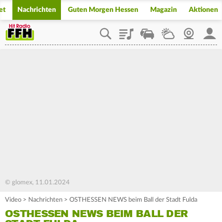
et
Nachrichten
Guten Morgen Hessen
Magazin
Aktionen
Playlist
Staupilot
Wetter
Webcam
Mein
© glomex, 11.01.2024
Video
>
Nachrichten
>
OSTHESSEN NEWS beim Ball der Stadt Fulda
OSTHESSEN NEWS BEIM BALL DER