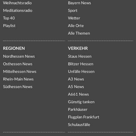
Weihnachtsradio
Bayern News
Meditationsradio
Sport
Top 40
Wetter
Playlist
Alle Orte
Alle Themen
REGIONEN
VERKEHR
Nordhessen News
Staus Hessen
Osthessen News
Blitzer Hessen
Mittelhessen News
Unfälle Hessen
Rhein-Main News
A3 News
Südhessen News
A5 News
A661 News
Günstig tanken
Parkhäuser
Flugplan Frankfurt
Schulausfälle