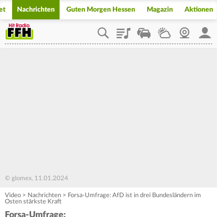
et
Nachrichten
Guten Morgen Hessen
Magazin
Aktionen
Playlist
Staupilot
Wetter
Webcam
Mein
© glomex, 11.01.2024
Video
>
Nachrichten
>
Forsa-Umfrage: AfD ist in drei Bundesländern im
Osten stärkste Kraft
Forsa-Umfrage: