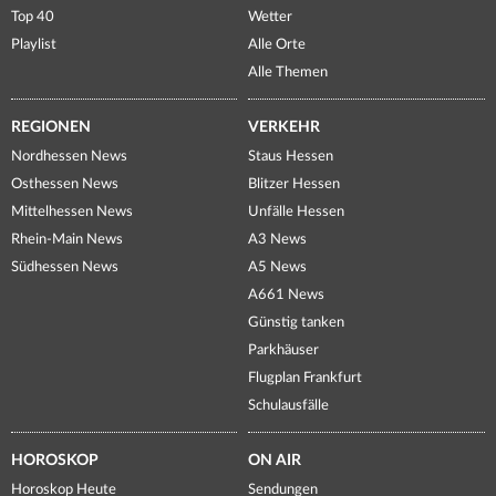
Top 40
Wetter
Playlist
Alle Orte
Alle Themen
REGIONEN
VERKEHR
Nordhessen News
Staus Hessen
Osthessen News
Blitzer Hessen
Mittelhessen News
Unfälle Hessen
Rhein-Main News
A3 News
Südhessen News
A5 News
A661 News
Günstig tanken
Parkhäuser
Flugplan Frankfurt
Schulausfälle
HOROSKOP
ON AIR
Horoskop Heute
Sendungen