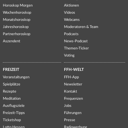
Horoskop Morgen
Aktionen
Wochenhoroskop
Videos
Monatshoroskop
Webcams
Jahreshoroskop
Moderatoren & Team
Partnerhoroskop
Podcasts
Aszendent
News-Podcast
Themen-Ticker
Voting
FREIZEIT
FFH-WELT
Veranstaltungen
FFH-App
Spielplätze
Newsletter
Rezepte
Kontakt
Meditation
Frequenzen
Ausflugsziele
Jobs
Freizeit-Tipps
Führungen
Ticketshop
Presse
Lotto Hessen
Radiowerbung