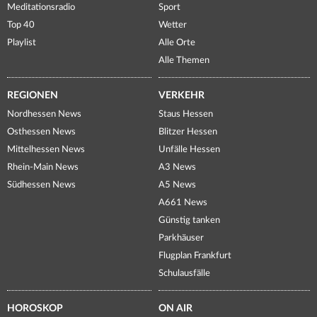
Meditationsradio
Sport
Top 40
Wetter
Playlist
Alle Orte
Alle Themen
REGIONEN
VERKEHR
Nordhessen News
Staus Hessen
Osthessen News
Blitzer Hessen
Mittelhessen News
Unfälle Hessen
Rhein-Main News
A3 News
Südhessen News
A5 News
A661 News
Günstig tanken
Parkhäuser
Flugplan Frankfurt
Schulausfälle
HOROSKOP
ON AIR