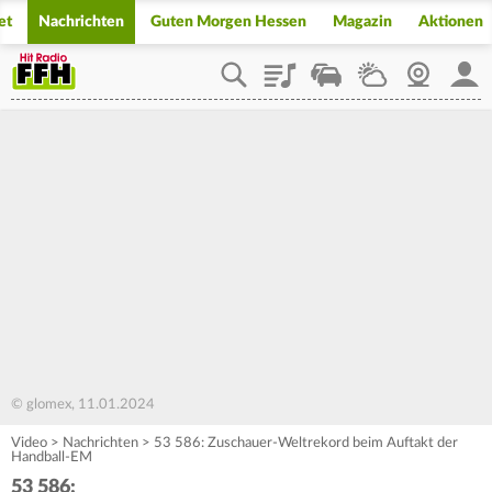
et
Nachrichten
Guten Morgen Hessen
Magazin
Aktionen
Playlist
Staupilot
Wetter
Webcam
Mein
© glomex, 11.01.2024
Video
>
Nachrichten
>
53 586: Zuschauer-Weltrekord beim Auftakt der
Handball-EM
53 586: