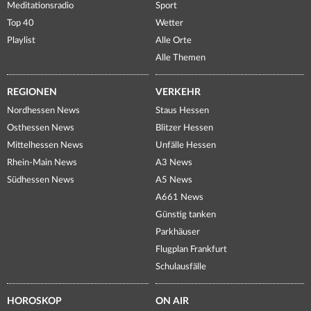
Meditationsradio
Sport
Top 40
Wetter
Playlist
Alle Orte
Alle Themen
REGIONEN
VERKEHR
Nordhessen News
Staus Hessen
Osthessen News
Blitzer Hessen
Mittelhessen News
Unfälle Hessen
Rhein-Main News
A3 News
Südhessen News
A5 News
A661 News
Günstig tanken
Parkhäuser
Flugplan Frankfurt
Schulausfälle
HOROSKOP
ON AIR