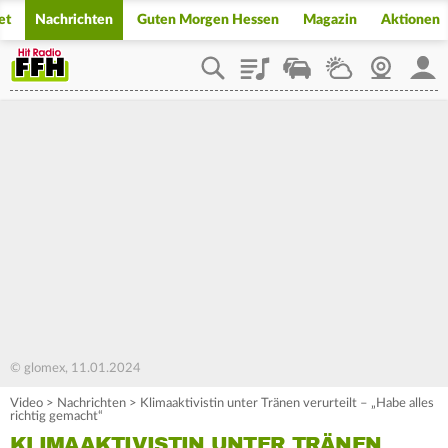
et
Nachrichten
Guten Morgen Hessen
Magazin
Aktionen
Playlist
Staupilot
Wetter
Webcam
Mein
© glomex, 11.01.2024
Video
>
Nachrichten
>
Klimaaktivistin unter Tränen verurteilt – „Habe alles
richtig gemacht“
KLIMAAKTIVISTIN UNTER TRÄNEN