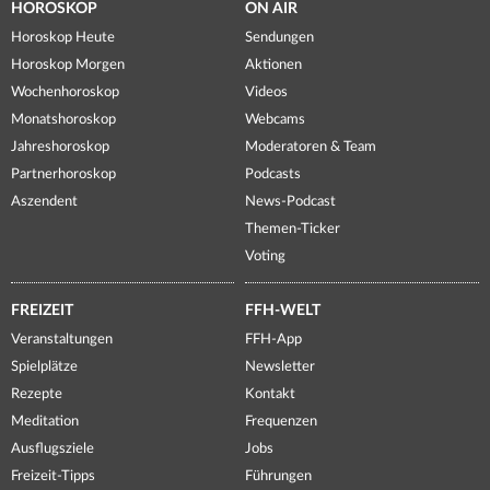
HOROSKOP
ON AIR
Horoskop Heute
Sendungen
Horoskop Morgen
Aktionen
Wochenhoroskop
Videos
Monatshoroskop
Webcams
Jahreshoroskop
Moderatoren & Team
Partnerhoroskop
Podcasts
Aszendent
News-Podcast
Themen-Ticker
Voting
FREIZEIT
FFH-WELT
Veranstaltungen
FFH-App
Spielplätze
Newsletter
Rezepte
Kontakt
Meditation
Frequenzen
Ausflugsziele
Jobs
Freizeit-Tipps
Führungen