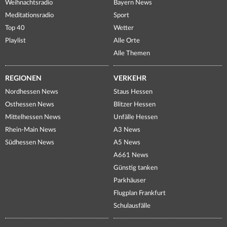
Weihnachtsradio
Bayern News
Meditationsradio
Sport
Top 40
Wetter
Playlist
Alle Orte
Alle Themen
REGIONEN
VERKEHR
Nordhessen News
Staus Hessen
Osthessen News
Blitzer Hessen
Mittelhessen News
Unfälle Hessen
Rhein-Main News
A3 News
Südhessen News
A5 News
A661 News
Günstig tanken
Parkhäuser
Flugplan Frankfurt
Schulausfälle