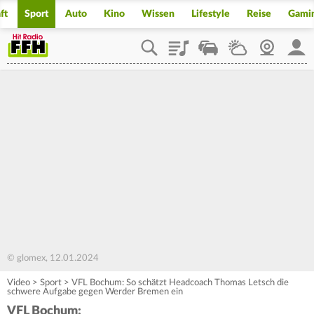
ft
Sport
Auto
Kino
Wissen
Lifestyle
Reise
Gami
Playlist
Staupilot
Wetter
Webcam
Mein
© glomex, 12.01.2024
Video
>
Sport
>
VFL Bochum: So schätzt Headcoach Thomas Letsch die
schwere Aufgabe gegen Werder Bremen ein
VFL Bochum: