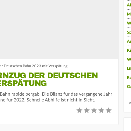
A
Mu
Wi
Sp
A
K
W
 der Deutschen Bahn 2023 mit Verspätung
Li
ERNZUG DER DEUTSCHEN
Re
VERSPÄTUNG
G
 Bahn rapide bergab. Die Bilanz für das vergangene Jahr
ne für 2022. Schnelle Abhilfe ist nicht in Sicht.