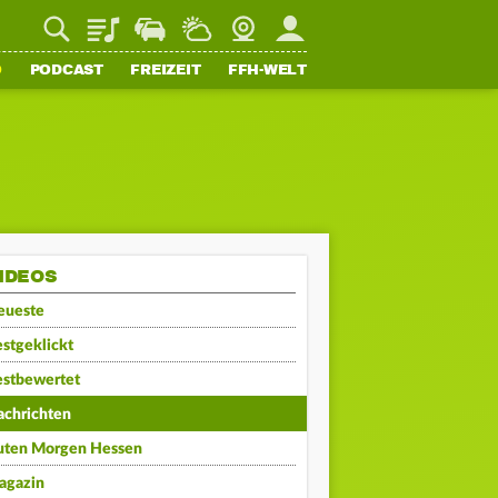
Playlist
Staupilot
Wetter
Webcam
Mein FFH
O
PODCAST
FREIZEIT
FFH-WELT
IDEOS
eueste
stgeklickt
estbewertet
achrichten
uten Morgen Hessen
agazin