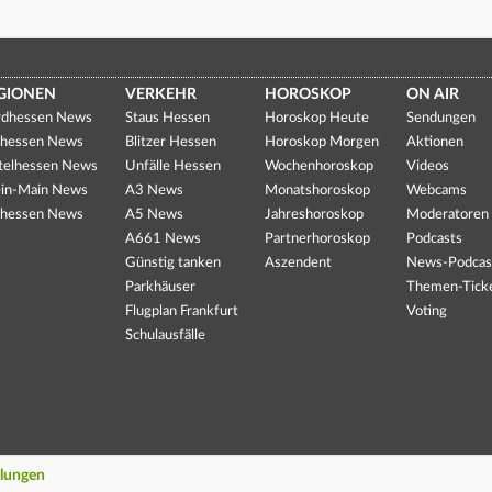
GIONEN
VERKEHR
HOROSKOP
ON AIR
dhessen News
Staus Hessen
Horoskop Heute
Sendungen
hessen News
Blitzer Hessen
Horoskop Morgen
Aktionen
telhessen News
Unfälle Hessen
Wochenhoroskop
Videos
in-Main News
A3 News
Monatshoroskop
Webcams
hessen News
A5 News
Jahreshoroskop
Moderatoren
A661 News
Partnerhoroskop
Podcasts
Günstig tanken
Aszendent
News-Podcas
Parkhäuser
Themen-Tick
Flugplan Frankfurt
Voting
Schulausfälle
llungen