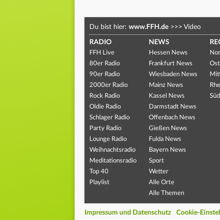
Du bist hier:
www.FFH.de
>>>
Video
RADIO
NEWS
RE
FFH Live
Hessen News
Nor
80er Radio
Frankfurt News
Ost
90er Radio
Wiesbaden News
Mit
2000er Radio
Mainz News
Rhe
Rock Radio
Kassel News
Süd
Oldie Radio
Darmstadt News
Schlager Radio
Offenbach News
Party Radio
Gießen News
Lounge Radio
Fulda News
Weihnachtsradio
Bayern News
Meditationsradio
Sport
Top 40
Wetter
Playlist
Alle Orte
Alle Themen
Impressum und Datenschutz
Cookie-Einste