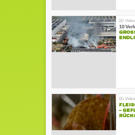
10 Ver
GROSS
NDLI
FLEI
– GEF
ÜCKG