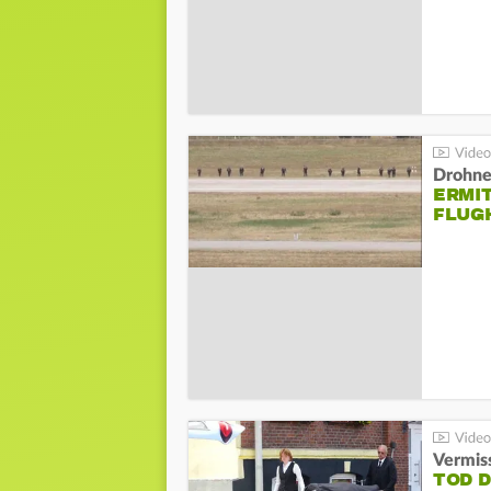
Drohnen
ERMI
FLUG
Vermis
TOD 