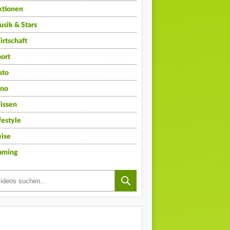
ktionen
sik & Stars
rtschaft
ort
uto
ino
issen
festyle
ise
aming