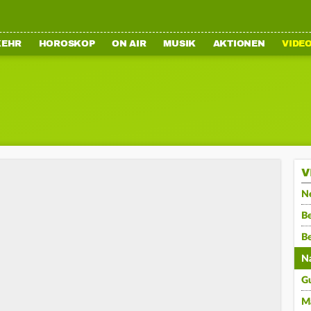
KEHR
HOROSKOP
ON AIR
MUSIK
AKTIONEN
VIDE
V
N
Be
B
N
G
M