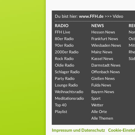
Du bist hier:
www.FFH.de
>>>
Video
RADIO
NEWS
RE
FFH Live
Hessen News
Nor
80er Radio
Frankfurt News
Ost
90er Radio
Wiesbaden News
Mit
2000er Radio
Mainz News
Rhe
Rock Radio
Kassel News
Süd
Oldie Radio
Darmstadt News
Schlager Radio
Offenbach News
Party Radio
Gießen News
Lounge Radio
Fulda News
Weihnachtsradio
Bayern News
Meditationsradio
Sport
Top 40
Wetter
Playlist
Alle Orte
Alle Themen
Impressum und Datenschutz
Cookie-Einste