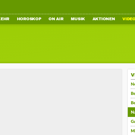
KEHR
HOROSKOP
ON AIR
MUSIK
AKTIONEN
VIDE
V
N
Be
B
N
G
M