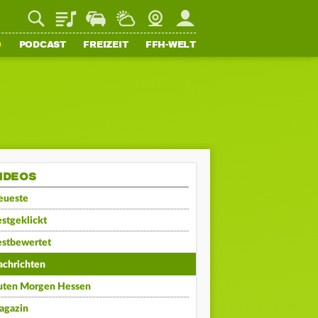
Playlist
Staupilot
Wetter
Webcam
Mein FFH
O
PODCAST
FREIZEIT
FFH-WELT
IDEOS
eueste
stgeklickt
estbewertet
achrichten
uten Morgen Hessen
agazin