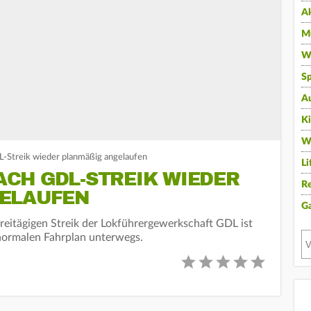
A
Mu
Wi
Sp
A
K
W
-Streik wieder planmäßig angelaufen
Li
CH GDL-STREIK WIEDER
Re
ELAUFEN
G
eitägigen Streik der Lokführergewerkschaft GDL ist
normalen Fahrplan unterwegs.