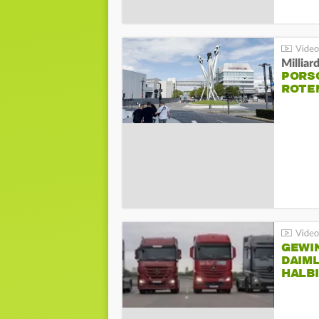
Millia
PORSC
ROTE
GEWI
DAIM
HALB