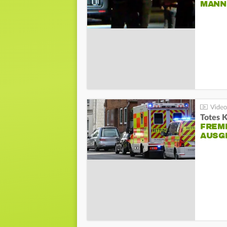
ANN I
Totes 
FREM
AUSG