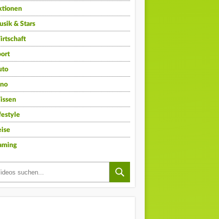
ktionen
sik & Stars
rtschaft
ort
uto
ino
issen
festyle
ise
aming