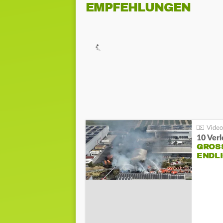
EMPFEHLUNGEN
10 Ver
GROSS
NDLI