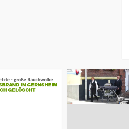
letzte - große Rauchwolke
BRAND IN GERNSHEIM E
CH GELÖSCHT