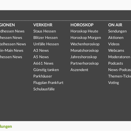
GIONEN
VERKEHR
HOROSKOP
ON AIR
dhessen News
Staus Hessen
Horoskop Heute
Sendungen
hessen News
Blitzer Hessen
Horoskop Morgen
Aktionen
telhessen News
Unfälle Hessen
Wochenhoroskop
Videos
in-Main News
A3 News
Monatshoroskop
Webcams
hessen News
A5 News
Jahreshoroskop
Moderatoren
A661 News
Partnerhoroskop
Podcasts
Günstig tanken
Aszendent
News-Podcas
Parkhäuser
Themen-Tick
Flugplan Frankfurt
Voting
Schulausfälle
llungen