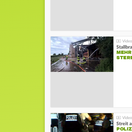
Stallbr
MEHR 
STER
Streit 
POLIZ