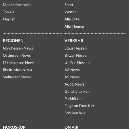
Meditationsradio
Sport
Top 40
Wetter
Playlist
Alle Orte
Alle Themen
REGIONEN
VERKEHR
Nordhessen News
Staus Hessen
Osthessen News
Blitzer Hessen
Mittelhessen News
Unfälle Hessen
Rhein-Main News
A3 News
Südhessen News
A5 News
A661 News
Günstig tanken
Parkhäuser
Flugplan Frankfurt
Schulausfälle
HOROSKOP
ON AIR