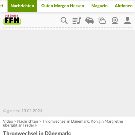
et
Nachrichten
Guten Morgen Hessen
Magazin
Aktionen
Playlist
Staupilot
Wetter
Webcam
Mein
© glomex, 13.01.2024
Video
>
Nachrichten
>
Thronwechsel in Dänemark: Königin Margrethe
übergibt an Frederik
Thronwechsel in Dänemark: