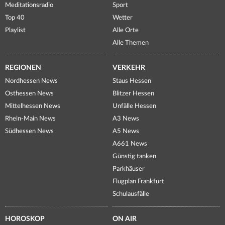
Meditationsradio
Sport
Top 40
Wetter
Playlist
Alle Orte
Alle Themen
REGIONEN
VERKEHR
Nordhessen News
Staus Hessen
Osthessen News
Blitzer Hessen
Mittelhessen News
Unfälle Hessen
Rhein-Main News
A3 News
Südhessen News
A5 News
A661 News
Günstig tanken
Parkhäuser
Flugplan Frankfurt
Schulausfälle
HOROSKOP
ON AIR