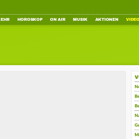
KEHR
HOROSKOP
ON AIR
MUSIK
AKTIONEN
VIDE
V
N
Be
B
N
G
M