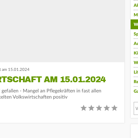
A
Mu
Wi
Sp
A
K
W
t am 15.01.2024
Li
TSCHAFT AM 15.01.2024
Re
gefallen - Mangel an Pflegekräften in fast allen
G
elten Volkswirtschaften positiv