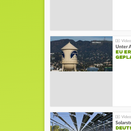
Unter 
EU E
GEPL
Solarst
DEUT