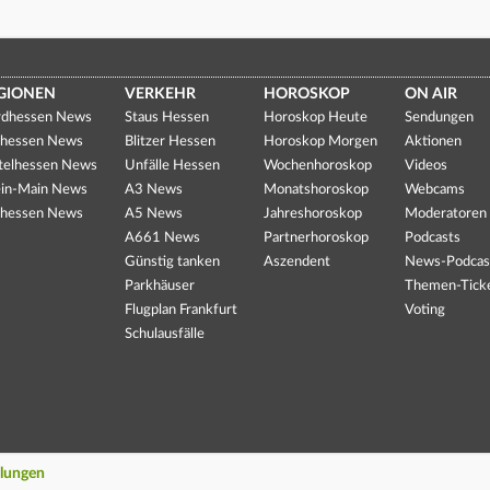
GIONEN
VERKEHR
HOROSKOP
ON AIR
dhessen News
Staus Hessen
Horoskop Heute
Sendungen
hessen News
Blitzer Hessen
Horoskop Morgen
Aktionen
telhessen News
Unfälle Hessen
Wochenhoroskop
Videos
in-Main News
A3 News
Monatshoroskop
Webcams
hessen News
A5 News
Jahreshoroskop
Moderatoren
A661 News
Partnerhoroskop
Podcasts
Günstig tanken
Aszendent
News-Podcas
Parkhäuser
Themen-Tick
Flugplan Frankfurt
Voting
Schulausfälle
llungen