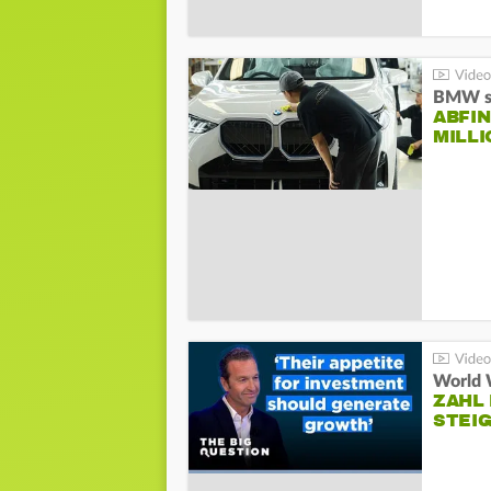
BMW st
ABFI
MILL
World 
ZAHL 
STEIG