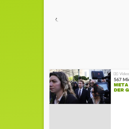
567 Mio
META
DER 