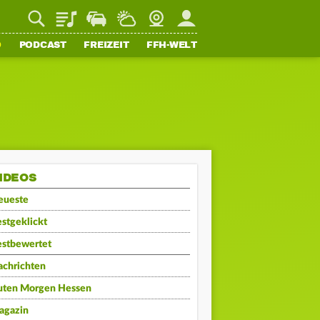
Playlist
Staupilot
Wetter
Webcam
Mein FFH
O
PODCAST
FREIZEIT
FFH-WELT
IDEOS
eueste
stgeklickt
estbewertet
achrichten
uten Morgen Hessen
agazin