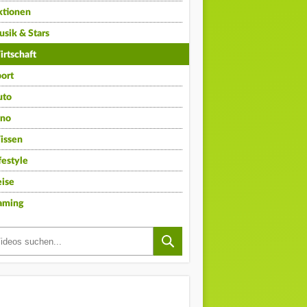
ktionen
sik & Stars
rtschaft
ort
uto
ino
issen
festyle
ise
aming