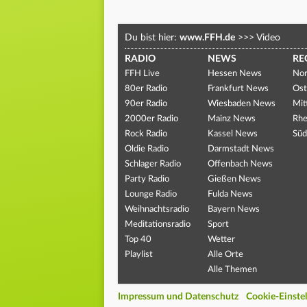
Du bist hier:
www.FFH.de
>>>
Video
RADIO
NEWS
RE
FFH Live
Hessen News
Nor
80er Radio
Frankfurt News
Ost
90er Radio
Wiesbaden News
Mit
2000er Radio
Mainz News
Rhe
Rock Radio
Kassel News
Süd
Oldie Radio
Darmstadt News
Schlager Radio
Offenbach News
Party Radio
Gießen News
Lounge Radio
Fulda News
Weihnachtsradio
Bayern News
Meditationsradio
Sport
Top 40
Wetter
Playlist
Alle Orte
Alle Themen
Impressum und Datenschutz
Cookie-Einste