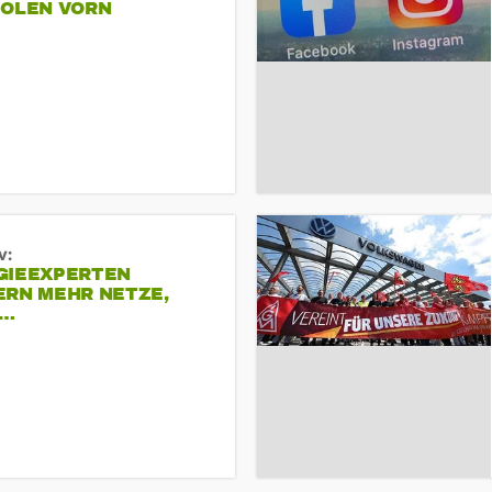
POLEN VORN
v:
GIEEXPERTEN
ERN MEHR NETZE,
R…