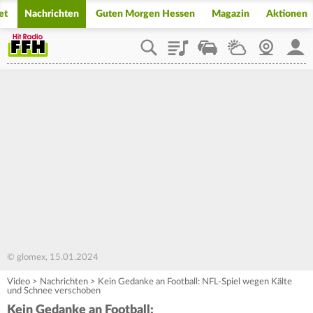
et
Nachrichten
Guten Morgen Hessen
Magazin
Aktionen
Playlist
Staupilot
Wetter
Webcam
Mein
© glomex, 15.01.2024
Video
>
Nachrichten
>
Kein Gedanke an Football: NFL-Spiel wegen Kälte
und Schnee verschoben
Kein Gedanke an Football: