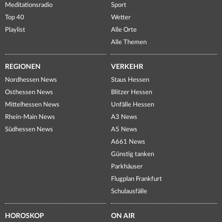
Meditationsradio
Sport
Top 40
Wetter
Playlist
Alle Orte
Alle Themen
REGIONEN
VERKEHR
Nordhessen News
Staus Hessen
Osthessen News
Blitzer Hessen
Mittelhessen News
Unfälle Hessen
Rhein-Main News
A3 News
Südhessen News
A5 News
A661 News
Günstig tanken
Parkhäuser
Flugplan Frankfurt
Schulausfälle
HOROSKOP
ON AIR