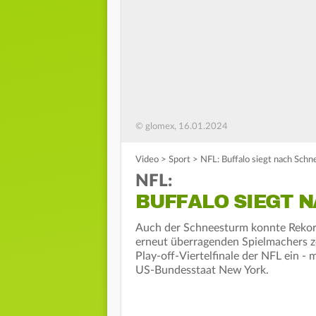
© glomex, 16.01.2024
Video
>
Sport
>
NFL: Buffalo siegt nach Sch
NFL:
BUFFALO SIEGT 
Auch der Schneesturm konnte Rekord
erneut überragenden Spielmachers zog
Play-off-Viertelfinale der NFL ein 
US-Bundesstaat New York.