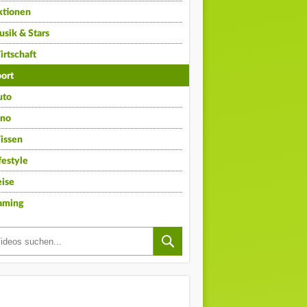
ktionen
sik & Stars
rtschaft
ort
uto
ino
issen
festyle
ise
aming