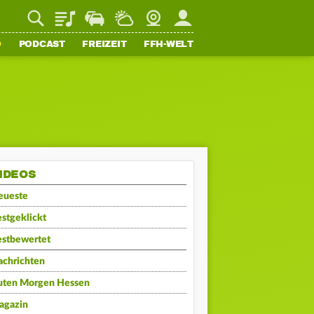
Playlist
Staupilot
Wetter
Webcam
Mein FFH
O
PODCAST
FREIZEIT
FFH-WELT
IDEOS
eueste
stgeklickt
estbewertet
achrichten
uten Morgen Hessen
agazin