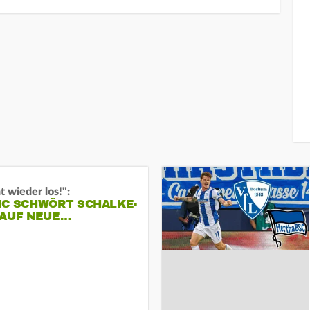
t wieder los!":
IC SCHWÖRT SCHALKE-
 AUF NEUE…