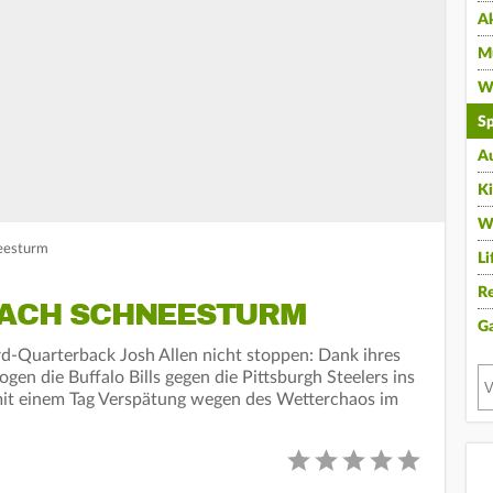
A
Mu
Wi
Sp
A
K
W
neesturm
Li
Re
NACH SCHNEESTURM
G
-Quarterback Josh Allen nicht stoppen: Dank ihres
en die Buffalo Bills gegen die Pittsburgh Steelers ins
- mit einem Tag Verspätung wegen des Wetterchaos im