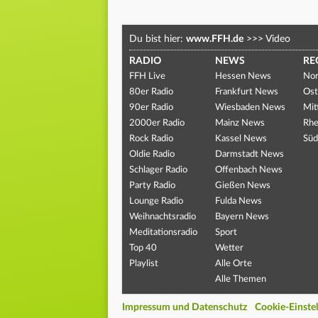
Du bist hier:
www.FFH.de
>>>
Video
RADIO
NEWS
RE
FFH Live
Hessen News
Nor
80er Radio
Frankfurt News
Ost
90er Radio
Wiesbaden News
Mit
2000er Radio
Mainz News
Rhe
Rock Radio
Kassel News
Süd
Oldie Radio
Darmstadt News
Schlager Radio
Offenbach News
Party Radio
Gießen News
Lounge Radio
Fulda News
Weihnachtsradio
Bayern News
Meditationsradio
Sport
Top 40
Wetter
Playlist
Alle Orte
Alle Themen
Impressum und Datenschutz
Cookie-Einste