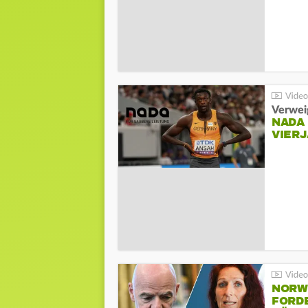
Verwei
NADA
VIER
NORW
FORD