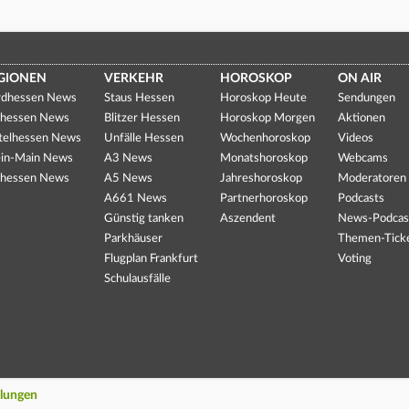
GIONEN
VERKEHR
HOROSKOP
ON AIR
dhessen News
Staus Hessen
Horoskop Heute
Sendungen
hessen News
Blitzer Hessen
Horoskop Morgen
Aktionen
telhessen News
Unfälle Hessen
Wochenhoroskop
Videos
in-Main News
A3 News
Monatshoroskop
Webcams
hessen News
A5 News
Jahreshoroskop
Moderatoren
A661 News
Partnerhoroskop
Podcasts
Günstig tanken
Aszendent
News-Podcas
Parkhäuser
Themen-Tick
Flugplan Frankfurt
Voting
Schulausfälle
llungen