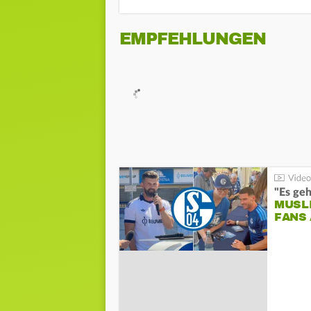
EMPFEHLUNGEN
"Es geh
MUSL
FANS