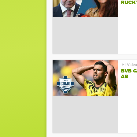
RÜCK
BVB 
AB