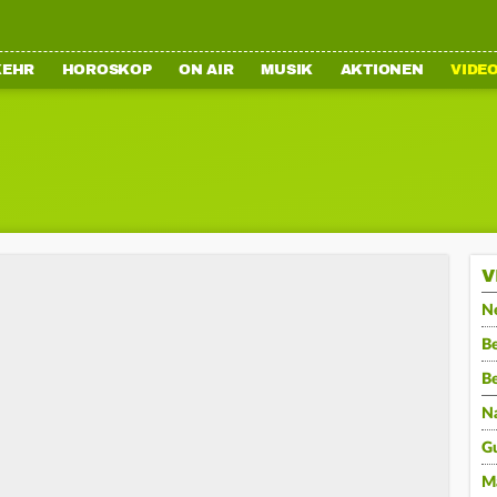
KEHR
HOROSKOP
ON AIR
MUSIK
AKTIONEN
VIDE
V
N
Be
B
N
G
M