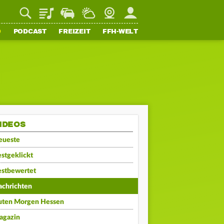
Playlist
Staupilot
Wetter
Webcam
Mein FFH
O
PODCAST
FREIZEIT
FFH-WELT
IDEOS
eueste
stgeklickt
estbewertet
achrichten
uten Morgen Hessen
agazin