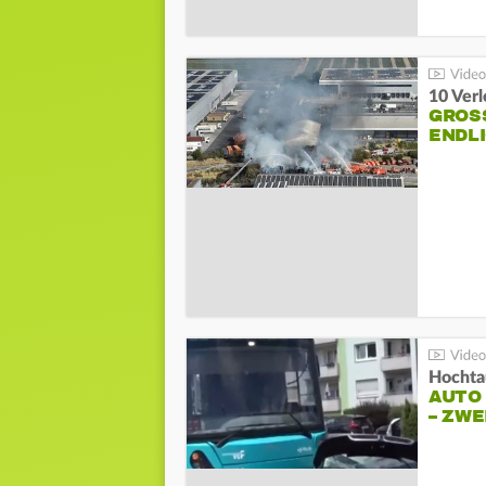
10 Ver
GROSS
NDLI
Hochta
AUTO
– ZW