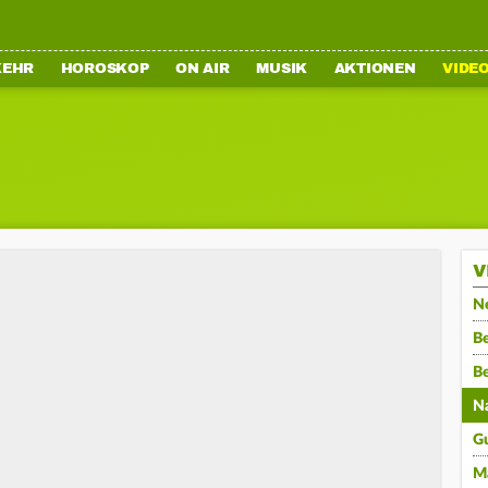
KEHR
HOROSKOP
ON AIR
MUSIK
AKTIONEN
VIDE
V
N
Be
B
N
G
M