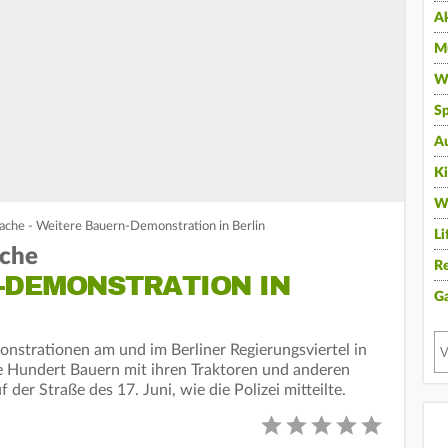
A
Mu
Wi
Sp
A
K
W
che - Weitere Bauern-Demonstration in Berlin
Li
che
Re
-DEMONSTRATION IN
G
nstrationen am und im Berliner Regierungsviertel in
e Hundert Bauern mit ihren Traktoren und anderen
der Straße des 17. Juni, wie die Polizei mitteilte.