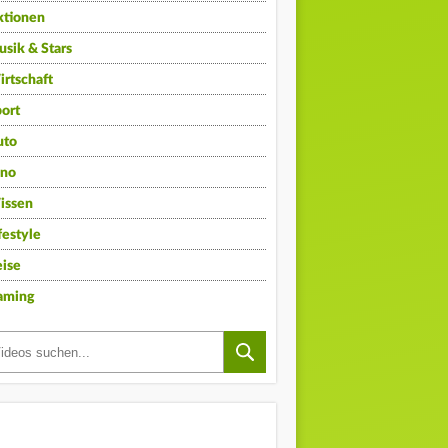
ktionen
sik & Stars
rtschaft
ort
uto
ino
issen
festyle
ise
aming