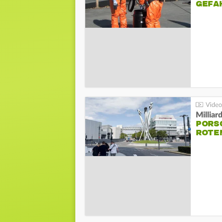
GEFA
Millia
PORSC
ROTE