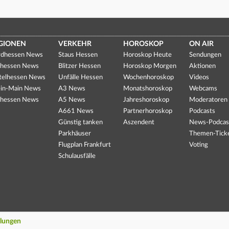
GIONEN
VERKEHR
HOROSKOP
ON AIR
dhessen News
Staus Hessen
Horoskop Heute
Sendungen
hessen News
Blitzer Hessen
Horoskop Morgen
Aktionen
telhessen News
Unfälle Hessen
Wochenhoroskop
Videos
in-Main News
A3 News
Monatshoroskop
Webcams
hessen News
A5 News
Jahreshoroskop
Moderatoren
A661 News
Partnerhoroskop
Podcasts
Günstig tanken
Aszendent
News-Podcas
Parkhäuser
Themen-Tick
Flugplan Frankfurt
Voting
Schulausfälle
llungen