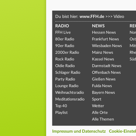
Du bist hier:
www.FFH.de
>>>
Video
RADIO
NEWS
RE
FFH Live
Hessen News
Nor
80er Radio
Frankfurt News
Ost
90er Radio
Wiesbaden News
Mit
2000er Radio
Mainz News
Rhe
Rock Radio
Kassel News
Süd
Oldie Radio
Darmstadt News
Schlager Radio
Offenbach News
Party Radio
Gießen News
Lounge Radio
Fulda News
Weihnachtsradio
Bayern News
Meditationsradio
Sport
Top 40
Wetter
Playlist
Alle Orte
Alle Themen
Impressum und Datenschutz
Cookie-Einste