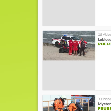
Leblos
POLIZ
Mysteri
FEUE