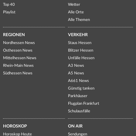
Top 40
Wetter
Playlist
Alle Orte
Alle Themen
REGIONEN
VERKEHR
Nordhessen News
Staus Hessen
Osthessen News
Blitzer Hessen
Mittelhessen News
Unfälle Hessen
Rhein-Main News
A3 News
Südhessen News
A5 News
A661 News
Günstig tanken
Parkhäuser
Flugplan Frankfurt
Schulausfälle
HOROSKOP
ON AIR
Horoskop Heute
Sendungen