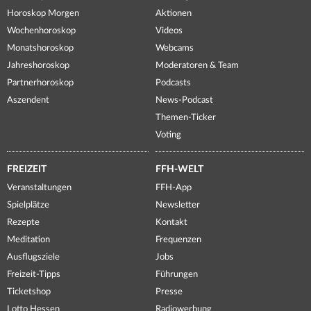
Horoskop Morgen
Aktionen
Wochenhoroskop
Videos
Monatshoroskop
Webcams
Jahreshoroskop
Moderatoren & Team
Partnerhoroskop
Podcasts
Aszendent
News-Podcast
Themen-Ticker
Voting
FREIZEIT
FFH-WELT
Veranstaltungen
FFH-App
Spielplätze
Newsletter
Rezepte
Kontakt
Meditation
Frequenzen
Ausflugsziele
Jobs
Freizeit-Tipps
Führungen
Ticketshop
Presse
Lotto Hessen
Radiowerbung