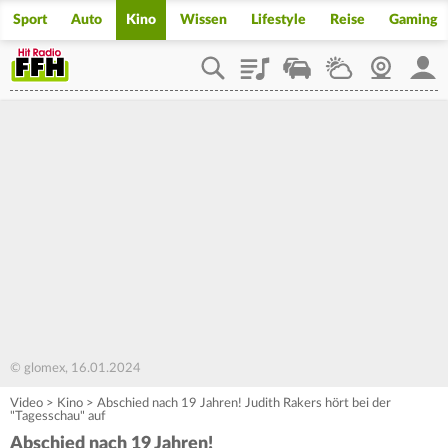
Sport
Auto
Kino
Wissen
Lifestyle
Reise
Gaming
Playlist
Staupilot
Wetter
Webcam
Mein
© glomex, 16.01.2024
Video
>
Kino
>
Abschied nach 19 Jahren! Judith Rakers hört bei der
"Tagesschau" auf
Abschied nach 19 Jahren!