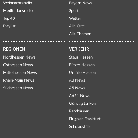
Weihnachtsradio
Bayern News
Meditationsradio
Sport
Top 40
Wetter
Playlist
Alle Orte
Alle Themen
REGIONEN
VERKEHR
Nordhessen News
Staus Hessen
Osthessen News
Blitzer Hessen
Mittelhessen News
Unfälle Hessen
Rhein-Main News
A3 News
Südhessen News
A5 News
A661 News
Günstig tanken
Parkhäuser
Flugplan Frankfurt
Schulausfälle