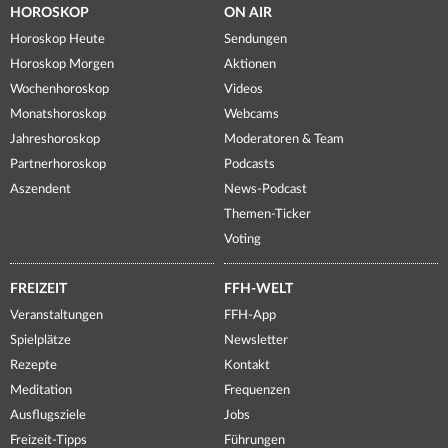
HOROSKOP
ON AIR
Horoskop Heute
Sendungen
Horoskop Morgen
Aktionen
Wochenhoroskop
Videos
Monatshoroskop
Webcams
Jahreshoroskop
Moderatoren & Team
Partnerhoroskop
Podcasts
Aszendent
News-Podcast
Themen-Ticker
Voting
FREIZEIT
FFH-WELT
Veranstaltungen
FFH-App
Spielplätze
Newsletter
Rezepte
Kontakt
Meditation
Frequenzen
Ausflugsziele
Jobs
Freizeit-Tipps
Führungen