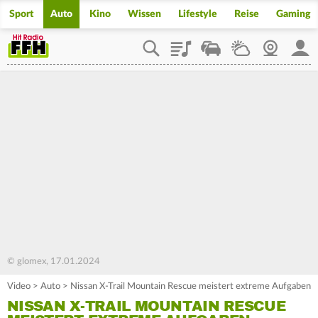
Sport
Auto
Kino
Wissen
Lifestyle
Reise
Gaming
Playlist
Staupilot
Wetter
Webcam
Mein
© glomex, 17.01.2024
Video
>
Auto
>
Nissan X-Trail Mountain Rescue meistert extreme Aufgaben
NISSAN X-TRAIL MOUNTAIN RESCUE