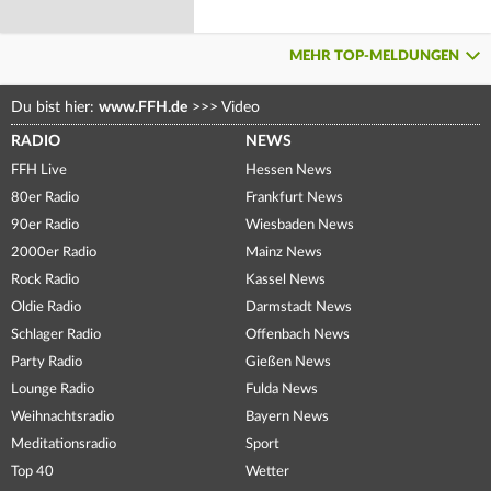
MEHR TOP-MELDUNGEN
Du bist hier:
www.FFH.de
>>>
Video
RADIO
NEWS
FFH Live
Hessen News
80er Radio
Frankfurt News
90er Radio
Wiesbaden News
2000er Radio
Mainz News
Rock Radio
Kassel News
Oldie Radio
Darmstadt News
Schlager Radio
Offenbach News
Party Radio
Gießen News
Lounge Radio
Fulda News
Weihnachtsradio
Bayern News
Meditationsradio
Sport
Top 40
Wetter