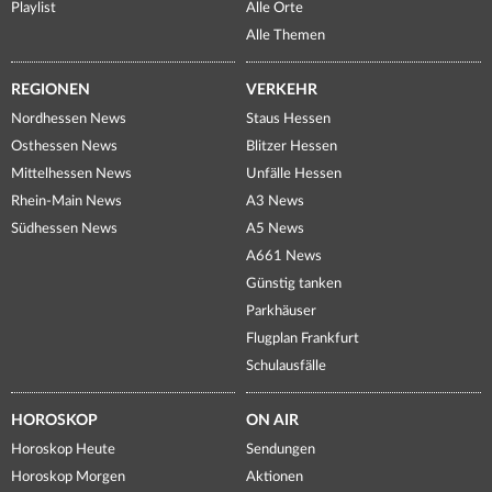
Playlist
Alle Orte
Alle Themen
REGIONEN
VERKEHR
Nordhessen News
Staus Hessen
Osthessen News
Blitzer Hessen
Mittelhessen News
Unfälle Hessen
Rhein-Main News
A3 News
Südhessen News
A5 News
A661 News
Günstig tanken
Parkhäuser
Flugplan Frankfurt
Schulausfälle
HOROSKOP
ON AIR
Horoskop Heute
Sendungen
Horoskop Morgen
Aktionen