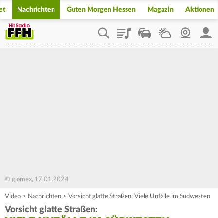
et
Nachrichten
Guten Morgen Hessen
Magazin
Aktionen
Playlist
Staupilot
Wetter
Webcam
Mein
© glomex, 17.01.2024
Video
>
Nachrichten
>
Vorsicht glatte Straßen: Viele Unfälle im Südwesten
Vorsicht glatte Straßen: