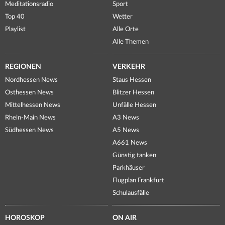
Meditationsradio
Sport
Top 40
Wetter
Playlist
Alle Orte
Alle Themen
REGIONEN
VERKEHR
Nordhessen News
Staus Hessen
Osthessen News
Blitzer Hessen
Mittelhessen News
Unfälle Hessen
Rhein-Main News
A3 News
Südhessen News
A5 News
A661 News
Günstig tanken
Parkhäuser
Flugplan Frankfurt
Schulausfälle
HOROSKOP
ON AIR