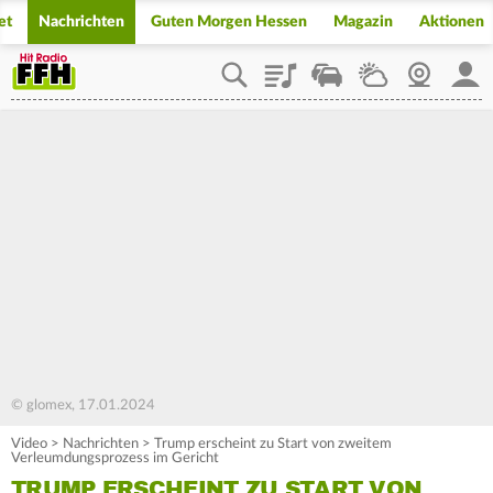
et
Nachrichten
Guten Morgen Hessen
Magazin
Aktionen
Playlist
Staupilot
Wetter
Webcam
Mein
© glomex, 17.01.2024
Video
>
Nachrichten
>
Trump erscheint zu Start von zweitem
Verleumdungsprozess im Gericht
TRUMP ERSCHEINT ZU START VON