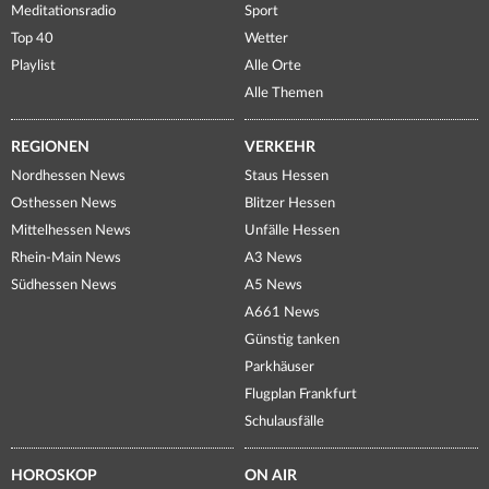
Meditationsradio
Sport
Top 40
Wetter
Playlist
Alle Orte
Alle Themen
REGIONEN
VERKEHR
Nordhessen News
Staus Hessen
Osthessen News
Blitzer Hessen
Mittelhessen News
Unfälle Hessen
Rhein-Main News
A3 News
Südhessen News
A5 News
A661 News
Günstig tanken
Parkhäuser
Flugplan Frankfurt
Schulausfälle
HOROSKOP
ON AIR