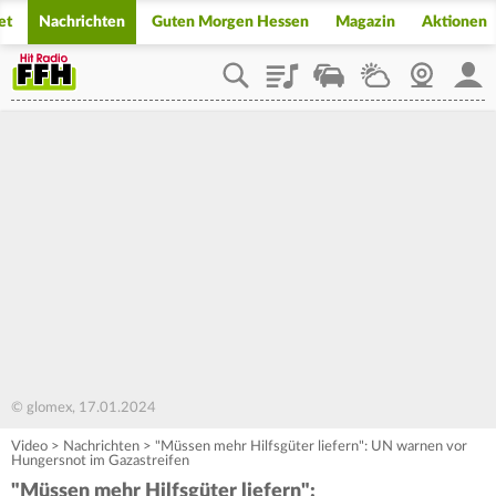
et
Nachrichten
Guten Morgen Hessen
Magazin
Aktionen
Playlist
Staupilot
Wetter
Webcam
Mein
© glomex, 17.01.2024
Video
>
Nachrichten
>
"Müssen mehr Hilfsgüter liefern": UN warnen vor
Hungersnot im Gazastreifen
"Müssen mehr Hilfsgüter liefern":