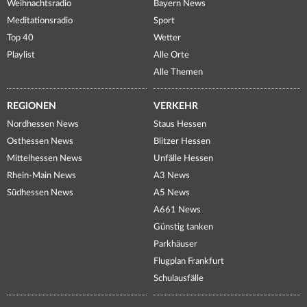
Weihnachtsradio
Bayern News
Meditationsradio
Sport
Top 40
Wetter
Playlist
Alle Orte
Alle Themen
REGIONEN
VERKEHR
Nordhessen News
Staus Hessen
Osthessen News
Blitzer Hessen
Mittelhessen News
Unfälle Hessen
Rhein-Main News
A3 News
Südhessen News
A5 News
A661 News
Günstig tanken
Parkhäuser
Flugplan Frankfurt
Schulausfälle