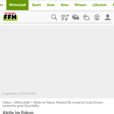
rs
Wirtschaft
Sport
Auto
Kino
Wissen
Lifestyle
Playlist
Staupilot
Wetter
Webcam
Mein
© glomex, 17.01.2024
Video
>
Wirtschaft
>
Aktie im Fokus: Munich Re erwartet trotz Krisen
weiterhin gute Geschäfte
Aktie im Fokus: