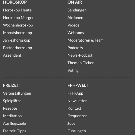
HOROSKOP
ON AIR
Horoskop Heute
Sendungen
Horoskop Morgen
Aktionen
Wochenhoroskop
Videos
Monatshoroskop
Webcams
Jahreshoroskop
Moderatoren & Team
Partnerhoroskop
Podcasts
Aszendent
News-Podcast
Themen-Ticker
Voting
FREIZEIT
FFH-WELT
Veranstaltungen
FFH-App
Spielplätze
Newsletter
Rezepte
Kontakt
Meditation
Frequenzen
Ausflugsziele
Jobs
Freizeit-Tipps
Führungen