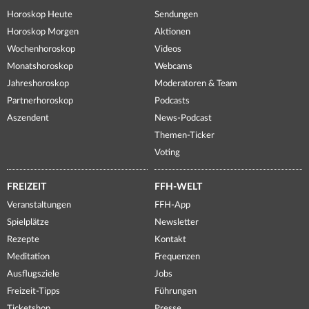
Horoskop Heute
Sendungen
Horoskop Morgen
Aktionen
Wochenhoroskop
Videos
Monatshoroskop
Webcams
Jahreshoroskop
Moderatoren & Team
Partnerhoroskop
Podcasts
Aszendent
News-Podcast
Themen-Ticker
Voting
FREIZEIT
FFH-WELT
Veranstaltungen
FFH-App
Spielplätze
Newsletter
Rezepte
Kontakt
Meditation
Frequenzen
Ausflugsziele
Jobs
Freizeit-Tipps
Führungen
Ticketshop
Presse