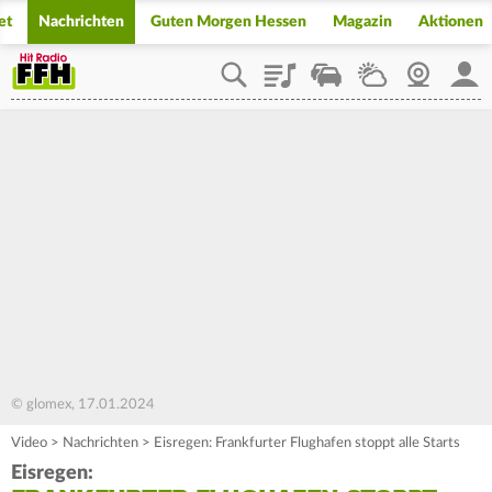
et
Nachrichten
Guten Morgen Hessen
Magazin
Aktionen
Playlist
Staupilot
Wetter
Webcam
Mein
© glomex, 17.01.2024
Video
>
Nachrichten
>
Eisregen: Frankfurter Flughafen stoppt alle Starts
Eisregen: