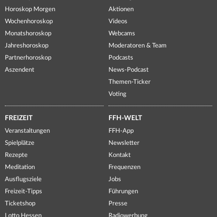
Horoskop Morgen
Aktionen
Wochenhoroskop
Videos
Monatshoroskop
Webcams
Jahreshoroskop
Moderatoren & Team
Partnerhoroskop
Podcasts
Aszendent
News-Podcast
Themen-Ticker
Voting
FREIZEIT
FFH-WELT
Veranstaltungen
FFH-App
Spielplätze
Newsletter
Rezepte
Kontakt
Meditation
Frequenzen
Ausflugsziele
Jobs
Freizeit-Tipps
Führungen
Ticketshop
Presse
Lotto Hessen
Radiowerbung