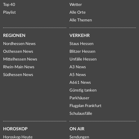
Top 40
Wetter
Playlist
Alle Orte
Alle Themen
REGIONEN
VERKEHR
Nordhessen News
Staus Hessen
Osthessen News
Blitzer Hessen
Mittelhessen News
Unfälle Hessen
Rhein-Main News
A3 News
Südhessen News
A5 News
A661 News
Günstig tanken
Parkhäuser
Flugplan Frankfurt
Schulausfälle
HOROSKOP
ON AIR
Horoskop Heute
Sendungen