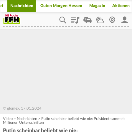
et
Nachrichten
Guten Morgen Hessen
Magazin
Aktionen
Playlist
Staupilot
Wetter
Webcam
Mein
© glomex, 17.01.2024
Video
>
Nachrichten
>
Putin scheinbar beliebt wie nie: Präsident sammelt
Millionen Unterschriften
Putin scheinbar beliebt wie nie: