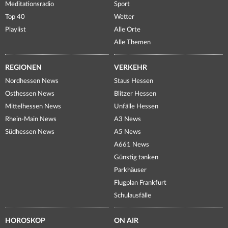
Meditationsradio
Sport
Top 40
Wetter
Playlist
Alle Orte
Alle Themen
REGIONEN
VERKEHR
Nordhessen News
Staus Hessen
Osthessen News
Blitzer Hessen
Mittelhessen News
Unfälle Hessen
Rhein-Main News
A3 News
Südhessen News
A5 News
A661 News
Günstig tanken
Parkhäuser
Flugplan Frankfurt
Schulausfälle
HOROSKOP
ON AIR