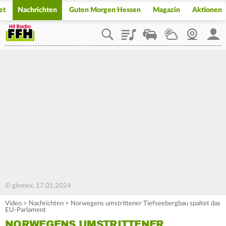
et
Nachrichten
Guten Morgen Hessen
Magazin
Aktionen
Playlist
Staupilot
Wetter
Webcam
Mein
© glomex, 17.01.2024
Video
>
Nachrichten
>
Norwegens umstrittener Tiefseebergbau spaltet das
EU-Parlament
NORWEGENS UMSTRITTENER