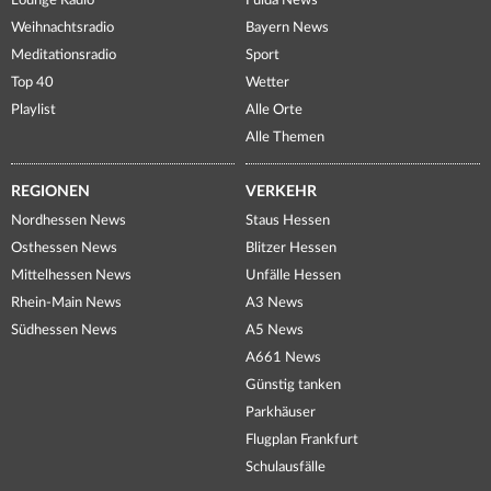
Lounge Radio
Fulda News
Weihnachtsradio
Bayern News
Meditationsradio
Sport
Top 40
Wetter
Playlist
Alle Orte
Alle Themen
REGIONEN
VERKEHR
Nordhessen News
Staus Hessen
Osthessen News
Blitzer Hessen
Mittelhessen News
Unfälle Hessen
Rhein-Main News
A3 News
Südhessen News
A5 News
A661 News
Günstig tanken
Parkhäuser
Flugplan Frankfurt
Schulausfälle