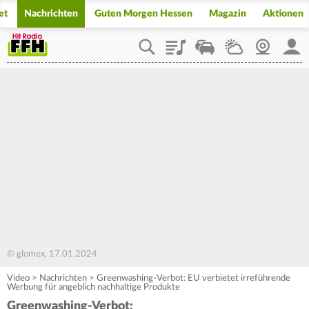
et
Nachrichten
Guten Morgen Hessen
Magazin
Aktionen
Playlist
Staupilot
Wetter
Webcam
Mein
© glomex, 17.01.2024
Video
>
Nachrichten
>
Greenwashing-Verbot: EU verbietet irreführende
Werbung für angeblich nachhaltige Produkte
Greenwashing-Verbot: