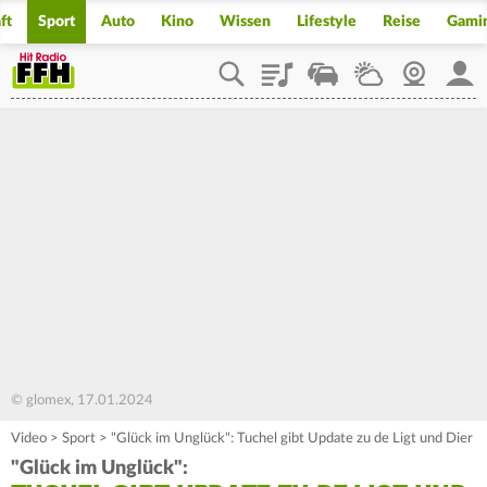
ft
Sport
Auto
Kino
Wissen
Lifestyle
Reise
Gami
Playlist
Staupilot
Wetter
Webcam
Mein
© glomex, 17.01.2024
Video
>
Sport
>
"Glück im Unglück": Tuchel gibt Update zu de Ligt und Dier
"Glück im Unglück":