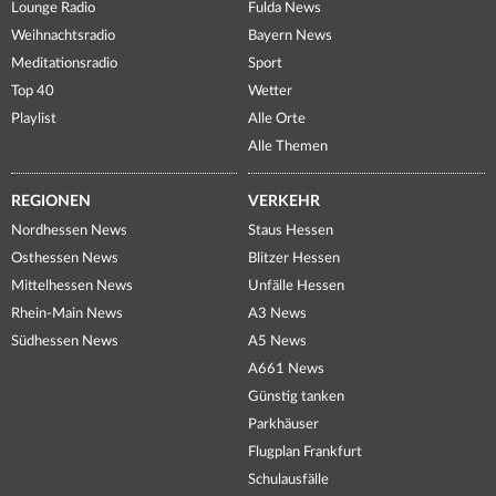
Lounge Radio
Fulda News
Weihnachtsradio
Bayern News
Meditationsradio
Sport
Top 40
Wetter
Playlist
Alle Orte
Alle Themen
REGIONEN
VERKEHR
Nordhessen News
Staus Hessen
Osthessen News
Blitzer Hessen
Mittelhessen News
Unfälle Hessen
Rhein-Main News
A3 News
Südhessen News
A5 News
A661 News
Günstig tanken
Parkhäuser
Flugplan Frankfurt
Schulausfälle