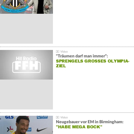
"Träumen darf man immer":
SPRENGELS GROSSES OLYMPIA-Z
IEL
Neugebauer vor EM in Birmingham:
"HABE MEGA BOCK"