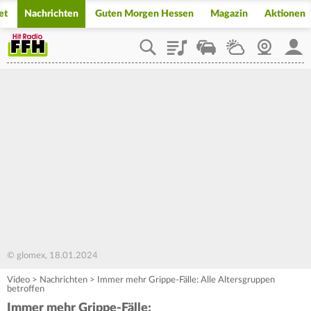
et
Nachrichten
Guten Morgen Hessen
Magazin
Aktionen
Playlist
Staupilot
Wetter
Webcam
Mein
© glomex, 18.01.2024
Video
>
Nachrichten
>
Immer mehr Grippe-Fälle: Alle Altersgruppen
betroffen
Immer mehr Grippe-Fälle: