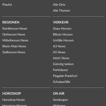
Playlist
Alle Orte
Alle Themen
REGIONEN
VERKEHR
Nordhessen News
Staus Hessen
Osthessen News
Blitzer Hessen
Mittelhessen News
Unfälle Hessen
Rhein-Main News
A3 News
Südhessen News
A5 News
A661 News
Günstig tanken
Parkhäuser
Flugplan Frankfurt
Schulausfälle
HOROSKOP
ON AIR
Horoskop Heute
Sendungen
Horoskop Morgen
Aktionen