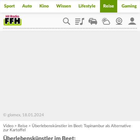
Sport
Auto
Kino
Wissen
Lifestyle
Reise
Gaming
Playlist
Staupilot
Wetter
Webcam
Mein
© glomex, 18.01.2024
Video
>
Reise
>
Überlebenskünstler im Beet: Topinambur als Alternative
zur Kartoffel
Überlebenskünstler im Beet: