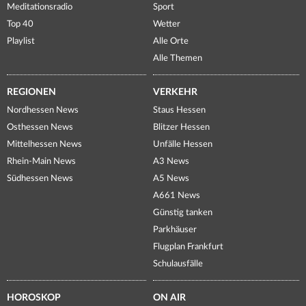
Meditationsradio
Sport
Top 40
Wetter
Playlist
Alle Orte
Alle Themen
REGIONEN
VERKEHR
Nordhessen News
Staus Hessen
Osthessen News
Blitzer Hessen
Mittelhessen News
Unfälle Hessen
Rhein-Main News
A3 News
Südhessen News
A5 News
A661 News
Günstig tanken
Parkhäuser
Flugplan Frankfurt
Schulausfälle
HOROSKOP
ON AIR