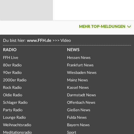
MEHR TOP-MELDUNGEN
Du bist hier:
www.FFH.de
>>>
Video
RADIO
NEWS
FFH Live
Hessen News
80er Radio
Frankfurt News
90er Radio
Wiesbaden News
2000er Radio
Mainz News
Rock Radio
Kassel News
Oldie Radio
Darmstadt News
Schlager Radio
Offenbach News
Party Radio
Gießen News
Lounge Radio
Fulda News
Weihnachtsradio
Bayern News
Meditationsradio
Sport