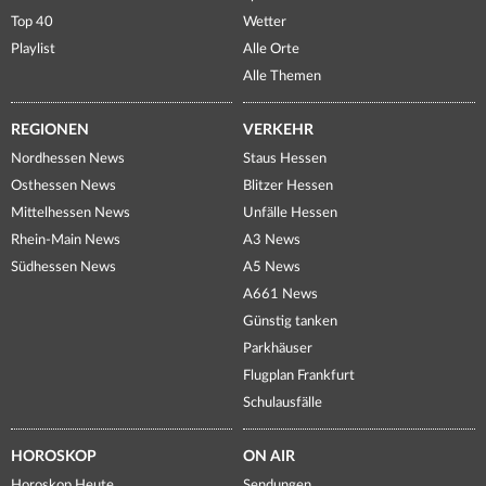
Top 40
Wetter
Playlist
Alle Orte
Alle Themen
REGIONEN
VERKEHR
Nordhessen News
Staus Hessen
Osthessen News
Blitzer Hessen
Mittelhessen News
Unfälle Hessen
Rhein-Main News
A3 News
Südhessen News
A5 News
A661 News
Günstig tanken
Parkhäuser
Flugplan Frankfurt
Schulausfälle
HOROSKOP
ON AIR
Horoskop Heute
Sendungen