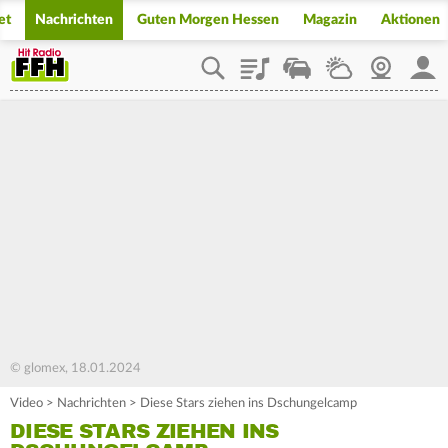
et
Nachrichten
Guten Morgen Hessen
Magazin
Aktionen
Playlist
Staupilot
Wetter
Webcam
Mein
© glomex, 18.01.2024
Video
>
Nachrichten
>
Diese Stars ziehen ins Dschungelcamp
DIESE STARS ZIEHEN INS