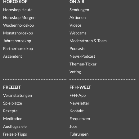
HOROSKOP
ON AIR
Horoskop Heute
Sendungen
Horoskop Morgen
Aktionen
Wochenhoroskop
Videos
Monatshoroskop
Webcams
Jahreshoroskop
Moderatoren & Team
Partnerhoroskop
Podcasts
Aszendent
News-Podcast
Themen-Ticker
Voting
FREIZEIT
FFH-WELT
Veranstaltungen
FFH-App
Spielplätze
Newsletter
Rezepte
Kontakt
Meditation
Frequenzen
Ausflugsziele
Jobs
Freizeit-Tipps
Führungen