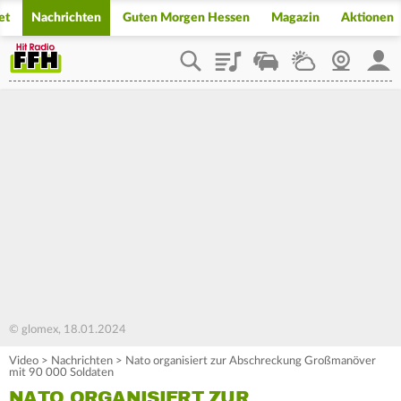
et
Nachrichten
Guten Morgen Hessen
Magazin
Aktionen
Playlist
Staupilot
Wetter
Webcam
Mein
© glomex, 18.01.2024
Video
>
Nachrichten
>
Nato organisiert zur Abschreckung Großmanöver
mit 90 000 Soldaten
NATO ORGANISIERT ZUR