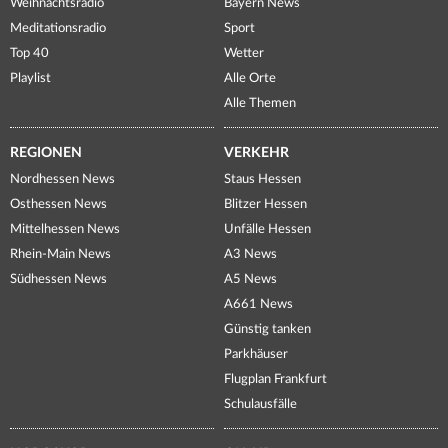
Weihnachtsradio
Bayern News
Meditationsradio
Sport
Top 40
Wetter
Playlist
Alle Orte
Alle Themen
REGIONEN
VERKEHR
Nordhessen News
Staus Hessen
Osthessen News
Blitzer Hessen
Mittelhessen News
Unfälle Hessen
Rhein-Main News
A3 News
Südhessen News
A5 News
A661 News
Günstig tanken
Parkhäuser
Flugplan Frankfurt
Schulausfälle