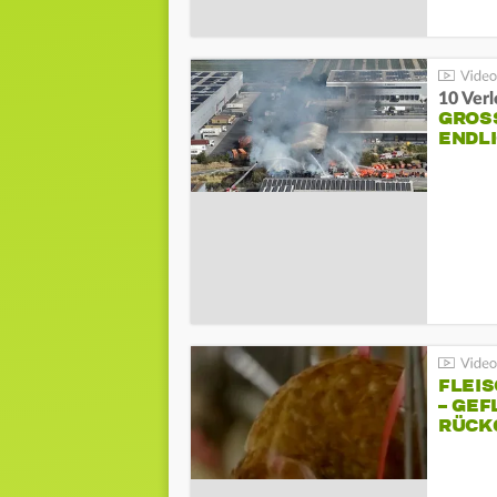
10 Ver
GROSS
NDLI
FLEI
– GEF
ÜCKG