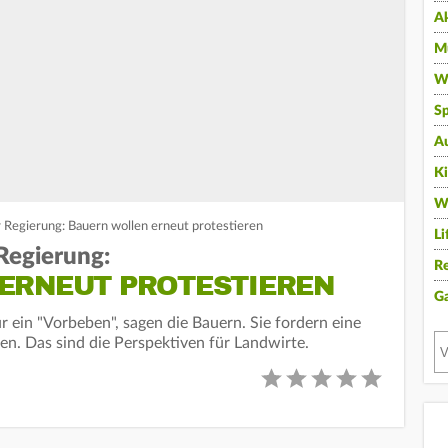
A
Mu
Wi
Sp
A
K
W
 Regierung: Bauern wollen erneut protestieren
Li
Regierung:
Re
ERNEUT PROTESTIEREN
G
r ein "Vorbeben", sagen die Bauern. Sie fordern eine
. Das sind die Perspektiven für Landwirte.