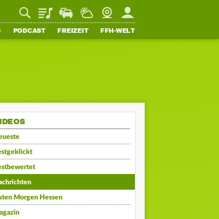
Playlist
Staupilot
Wetter
Webcam
Mein FFH
O
PODCAST
FREIZEIT
FFH-WELT
IDEOS
eueste
stgeklickt
estbewertet
achrichten
uten Morgen Hessen
agazin