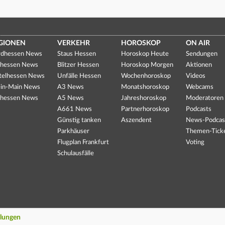
GIONEN
VERKEHR
HOROSKOP
ON AIR
dhessen News
Staus Hessen
Horoskop Heute
Sendungen
hessen News
Blitzer Hessen
Horoskop Morgen
Aktionen
telhessen News
Unfälle Hessen
Wochenhoroskop
Videos
in-Main News
A3 News
Monatshoroskop
Webcams
hessen News
A5 News
Jahreshoroskop
Moderatoren
A661 News
Partnerhoroskop
Podcasts
Günstig tanken
Aszendent
News-Podcas
Parkhäuser
Themen-Tick
Flugplan Frankfurt
Voting
Schulausfälle
llungen