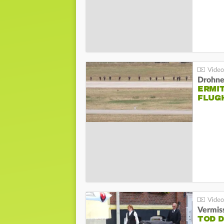
Drohnen
ERMI
FLUG
Vermis
TOD 