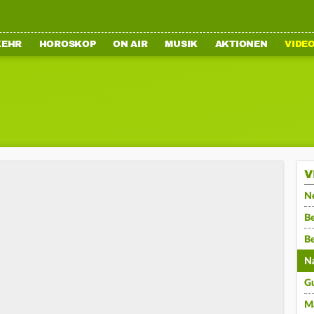
KEHR
HOROSKOP
ON AIR
MUSIK
AKTIONEN
VIDE
V
N
Be
B
N
G
M