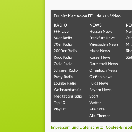
Du bist hier:
www.FFH.de
>>>
Video
RADIO
NEWS
RE
FFH Live
Hessen News
Nor
80er Radio
Frankfurt News
Ost
90er Radio
Wiesbaden News
Mit
2000er Radio
Mainz News
Rhe
Rock Radio
Kassel News
Süd
Oldie Radio
Darmstadt News
Schlager Radio
Offenbach News
Party Radio
Gießen News
Lounge Radio
Fulda News
Weihnachtsradio
Bayern News
Meditationsradio
Sport
Top 40
Wetter
Playlist
Alle Orte
Alle Themen
Impressum und Datenschutz
Cookie-Einste