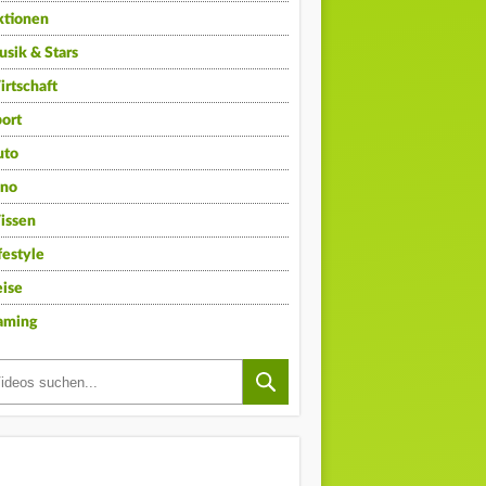
ktionen
sik & Stars
rtschaft
ort
uto
ino
issen
festyle
ise
aming