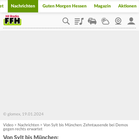
et
Nachrichten
Guten Morgen Hessen
Magazin
Aktionen
Playlist
Staupilot
Wetter
Webcam
Mein
© glomex, 19.01.2024
Video
>
Nachrichten
>
Von Sylt bis München: Zehntausende bei Demos
gegen rechts erwartet
Von Sylt bis München: