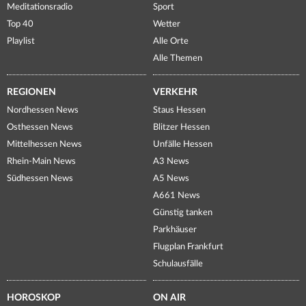
Meditationsradio
Sport
Top 40
Wetter
Playlist
Alle Orte
Alle Themen
REGIONEN
VERKEHR
Nordhessen News
Staus Hessen
Osthessen News
Blitzer Hessen
Mittelhessen News
Unfälle Hessen
Rhein-Main News
A3 News
Südhessen News
A5 News
A661 News
Günstig tanken
Parkhäuser
Flugplan Frankfurt
Schulausfälle
HOROSKOP
ON AIR