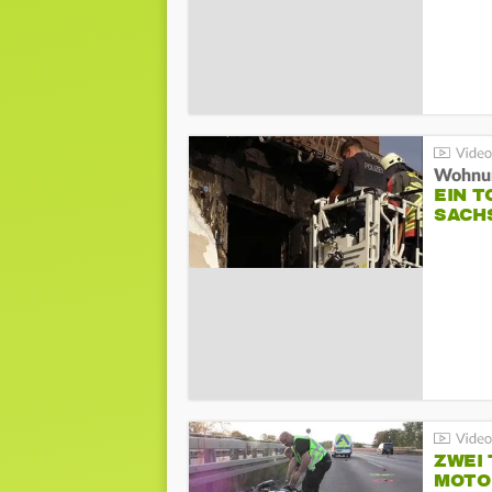
Wohnun
EIN 
SACH
ZWEI
MOTOR