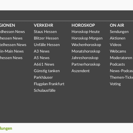
GIONEN
VERKEHR
HOROSKOP
ON AIR
dhessen News
Staus Hessen
Horoskop Heute
Sendungen
hessen News
Blitzer Hessen
Horoskop Morgen
Aktionen
telhessen News
Unfälle Hessen
Wochenhoroskop
Videos
in-Main News
A3 News
Monatshoroskop
Webcams
hessen News
A5 News
Jahreshoroskop
Moderatoren
A661 News
Partnerhoroskop
Podcasts
Günstig tanken
Aszendent
News-Podcas
Parkhäuser
Themen-Tick
Flugplan Frankfurt
Voting
Schulausfälle
llungen