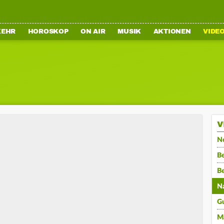
KEHR
HOROSKOP
ON AIR
MUSIK
AKTIONEN
VIDE
V
N
Be
B
N
G
M