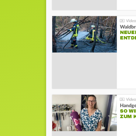
Waldbr
NEUE
ENTD
Handge
SO WI
ZUM 