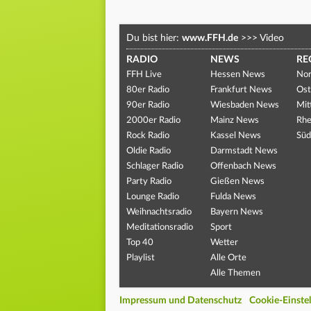
Du bist hier:
www.FFH.de
>>>
Video
RADIO
NEWS
RE
FFH Live
Hessen News
Nor
80er Radio
Frankfurt News
Ost
90er Radio
Wiesbaden News
Mit
2000er Radio
Mainz News
Rhe
Rock Radio
Kassel News
Süd
Oldie Radio
Darmstadt News
Schlager Radio
Offenbach News
Party Radio
Gießen News
Lounge Radio
Fulda News
Weihnachtsradio
Bayern News
Meditationsradio
Sport
Top 40
Wetter
Playlist
Alle Orte
Alle Themen
Impressum und Datenschutz
Cookie-Einste