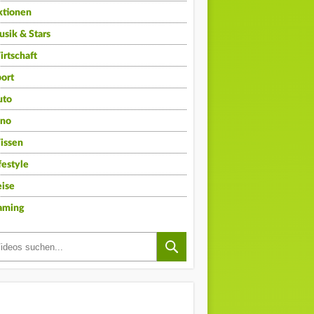
ktionen
sik & Stars
rtschaft
ort
uto
ino
issen
festyle
ise
aming