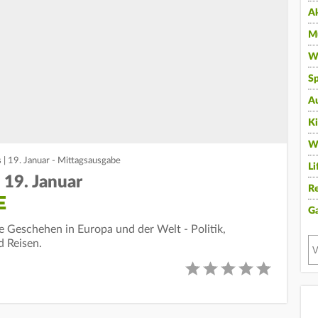
A
Mu
Wi
Sp
A
K
W
 | 19. Januar - Mittagsausgabe
Li
 19. Januar
Re
E
G
le Geschehen in Europa und der Welt - Politik,
d Reisen.