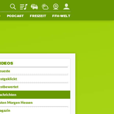
Playlist
Staupilot
Wetter
Webcam
Mein FFH
O
PODCAST
FREIZEIT
FFH-WELT
IDEOS
eueste
stgeklickt
estbewertet
achrichten
uten Morgen Hessen
agazin