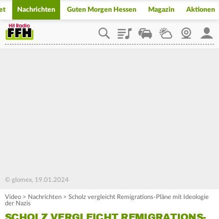
et
Nachrichten
Guten Morgen Hessen
Magazin
Aktionen
Playlist
Staupilot
Wetter
Webcam
Mein
© glomex, 19.01.2024
Video
>
Nachrichten
>
Scholz vergleicht Remigrations-Pläne mit Ideologie
der Nazis
SCHOLZ VERGLEICHT REMIGRATIONS-