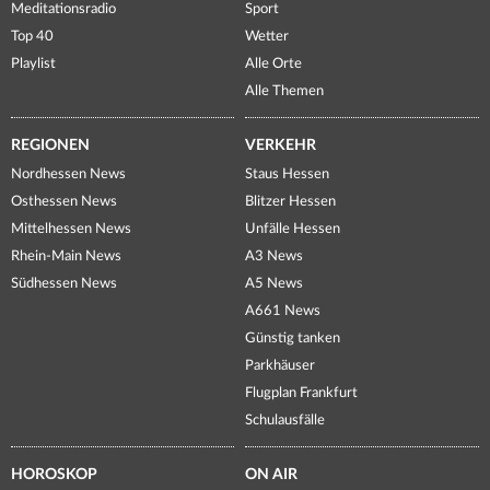
Meditationsradio
Sport
Top 40
Wetter
Playlist
Alle Orte
Alle Themen
REGIONEN
VERKEHR
Nordhessen News
Staus Hessen
Osthessen News
Blitzer Hessen
Mittelhessen News
Unfälle Hessen
Rhein-Main News
A3 News
Südhessen News
A5 News
A661 News
Günstig tanken
Parkhäuser
Flugplan Frankfurt
Schulausfälle
HOROSKOP
ON AIR