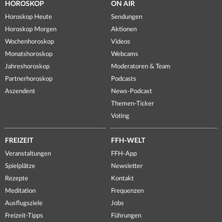
HOROSKOP
ON AIR
Horoskop Heute
Sendungen
Horoskop Morgen
Aktionen
Wochenhoroskop
Videos
Monatshoroskop
Webcams
Jahreshoroskop
Moderatoren & Team
Partnerhoroskop
Podcasts
Aszendent
News-Podcast
Themen-Ticker
Voting
FREIZEIT
FFH-WELT
Veranstaltungen
FFH-App
Spielplätze
Newsletter
Rezepte
Kontakt
Meditation
Frequenzen
Ausflugsziele
Jobs
Freizeit-Tipps
Führungen