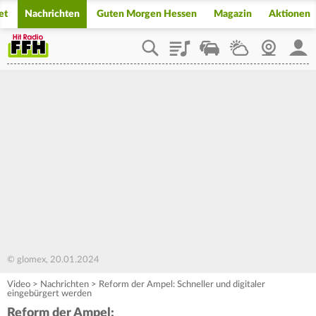
et
Nachrichten
Guten Morgen Hessen
Magazin
Aktionen
Playlist
Staupilot
Wetter
Webcam
Mein
© glomex, 20.01.2024
Video
>
Nachrichten
>
Reform der Ampel: Schneller und digitaler
eingebürgert werden
Reform der Ampel: