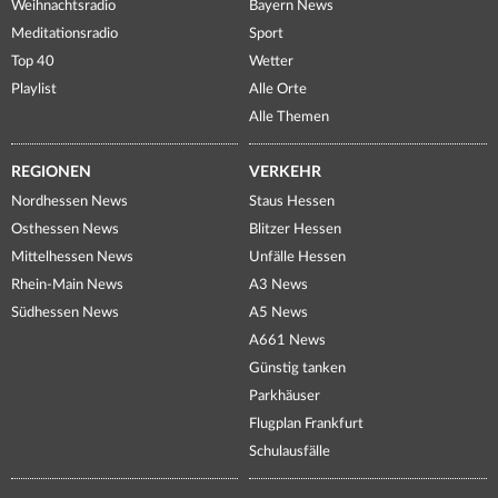
Weihnachtsradio
Bayern News
Meditationsradio
Sport
Top 40
Wetter
Playlist
Alle Orte
Alle Themen
REGIONEN
VERKEHR
Nordhessen News
Staus Hessen
Osthessen News
Blitzer Hessen
Mittelhessen News
Unfälle Hessen
Rhein-Main News
A3 News
Südhessen News
A5 News
A661 News
Günstig tanken
Parkhäuser
Flugplan Frankfurt
Schulausfälle