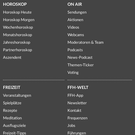
HOROSKOP
ON AIR
Horoskop Heute
Sendungen
Horoskop Morgen
Aktionen
Wochenhoroskop
Videos
Monatshoroskop
Webcams
Jahreshoroskop
Moderatoren & Team
Partnerhoroskop
Podcasts
Aszendent
News-Podcast
Themen-Ticker
Voting
FREIZEIT
FFH-WELT
Veranstaltungen
FFH-App
Spielplätze
Newsletter
Rezepte
Kontakt
Meditation
Frequenzen
Ausflugsziele
Jobs
Freizeit-Tipps
Führungen