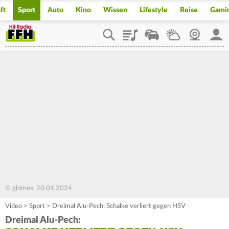
ft
Sport
Auto
Kino
Wissen
Lifestyle
Reise
Gami
Playlist
Staupilot
Wetter
Webcam
Mein
© glomex, 20.01.2024
Video
>
Sport
>
Dreimal Alu-Pech: Schalke verliert gegen HSV
Dreimal Alu-Pech: