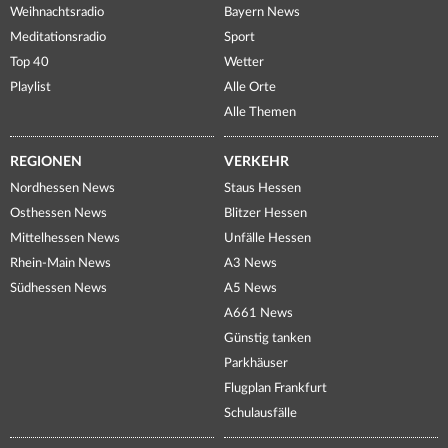
Weihnachtsradio
Bayern News
Meditationsradio
Sport
Top 40
Wetter
Playlist
Alle Orte
Alle Themen
REGIONEN
VERKEHR
Nordhessen News
Staus Hessen
Osthessen News
Blitzer Hessen
Mittelhessen News
Unfälle Hessen
Rhein-Main News
A3 News
Südhessen News
A5 News
A661 News
Günstig tanken
Parkhäuser
Flugplan Frankfurt
Schulausfälle