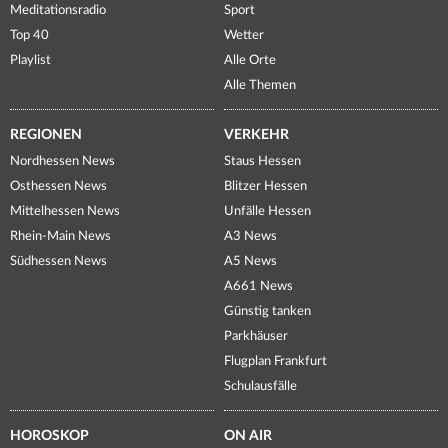
Meditationsradio
Sport
Top 40
Wetter
Playlist
Alle Orte
Alle Themen
REGIONEN
VERKEHR
Nordhessen News
Staus Hessen
Osthessen News
Blitzer Hessen
Mittelhessen News
Unfälle Hessen
Rhein-Main News
A3 News
Südhessen News
A5 News
A661 News
Günstig tanken
Parkhäuser
Flugplan Frankfurt
Schulausfälle
HOROSKOP
ON AIR