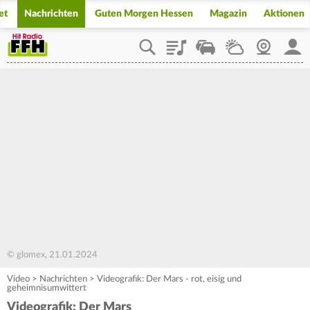
et
Nachrichten
Guten Morgen Hessen
Magazin
Aktionen
Playlist
Staupilot
Wetter
Webcam
Mein
© glomex, 21.01.2024
Video
>
Nachrichten
>
Videografik: Der Mars - rot, eisig und
geheimnisumwittert
Videografik: Der Mars