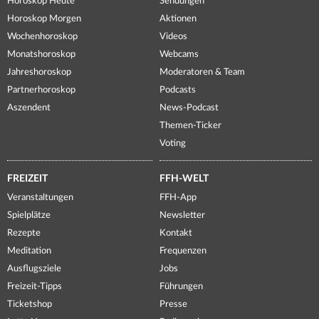
Horoskop Heute
Sendungen
Horoskop Morgen
Aktionen
Wochenhoroskop
Videos
Monatshoroskop
Webcams
Jahreshoroskop
Moderatoren & Team
Partnerhoroskop
Podcasts
Aszendent
News-Podcast
Themen-Ticker
Voting
FREIZEIT
FFH-WELT
Veranstaltungen
FFH-App
Spielplätze
Newsletter
Rezepte
Kontakt
Meditation
Frequenzen
Ausflugsziele
Jobs
Freizeit-Tipps
Führungen
Ticketshop
Presse