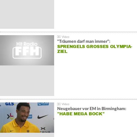
"Träumen darf man immer":
SPRENGELS GROSSES OLYMPIA-Z
IEL
Neugebauer vor EM in Birmingham:
"HABE MEGA BOCK"