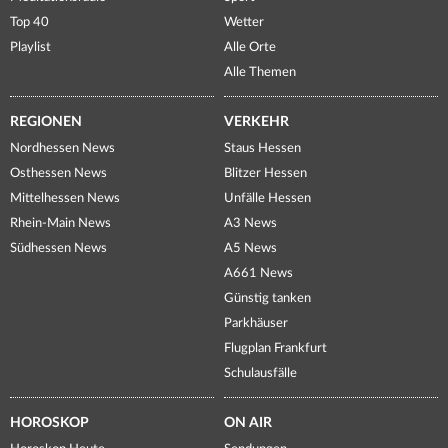
Top 40
Wetter
Playlist
Alle Orte
Alle Themen
REGIONEN
VERKEHR
Nordhessen News
Staus Hessen
Osthessen News
Blitzer Hessen
Mittelhessen News
Unfälle Hessen
Rhein-Main News
A3 News
Südhessen News
A5 News
A661 News
Günstig tanken
Parkhäuser
Flugplan Frankfurt
Schulausfälle
HOROSKOP
ON AIR