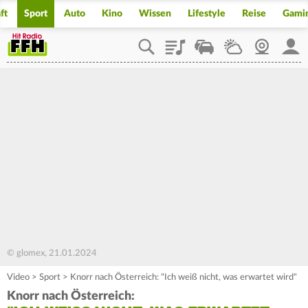
ft
Sport
Auto
Kino
Wissen
Lifestyle
Reise
Gami
Playlist
Staupilot
Wetter
Webcam
Mein
© glomex, 21.01.2024
Video
>
Sport
>
Knorr nach Österreich: "Ich weiß nicht, was erwartet wird"
Knorr nach Österreich: