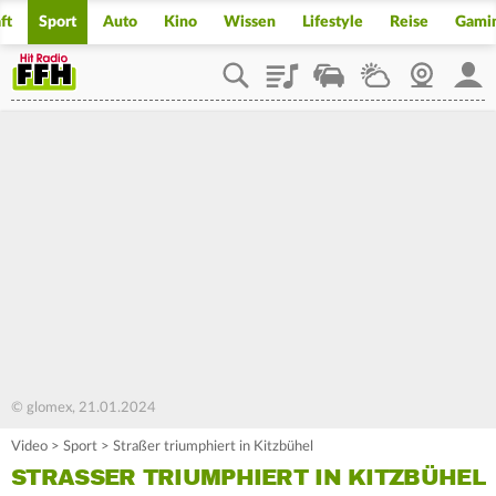
ft
Sport
Auto
Kino
Wissen
Lifestyle
Reise
Gami
Playlist
Staupilot
Wetter
Webcam
Mein
© glomex, 21.01.2024
Video
>
Sport
>
Straßer triumphiert in Kitzbühel
STRASSER TRIUMPHIERT IN KITZBÜHEL