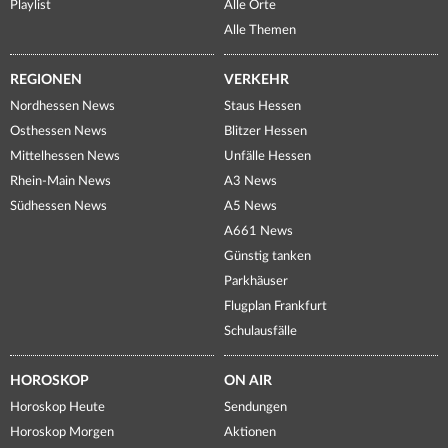
Playlist
Alle Orte
Alle Themen
REGIONEN
VERKEHR
Nordhessen News
Staus Hessen
Osthessen News
Blitzer Hessen
Mittelhessen News
Unfälle Hessen
Rhein-Main News
A3 News
Südhessen News
A5 News
A661 News
Günstig tanken
Parkhäuser
Flugplan Frankfurt
Schulausfälle
HOROSKOP
ON AIR
Horoskop Heute
Sendungen
Horoskop Morgen
Aktionen