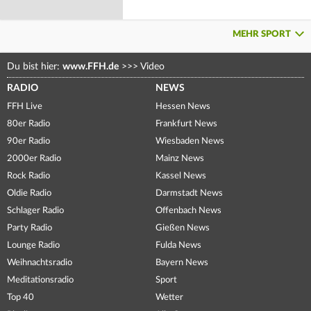
MEHR SPORT
Du bist hier:
www.FFH.de
>>>
Video
RADIO
NEWS
FFH Live
Hessen News
80er Radio
Frankfurt News
90er Radio
Wiesbaden News
2000er Radio
Mainz News
Rock Radio
Kassel News
Oldie Radio
Darmstadt News
Schlager Radio
Offenbach News
Party Radio
Gießen News
Lounge Radio
Fulda News
Weihnachtsradio
Bayern News
Meditationsradio
Sport
Top 40
Wetter