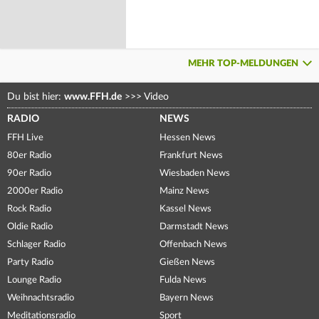
MEHR TOP-MELDUNGEN
Du bist hier:
www.FFH.de
>>>
Video
RADIO
NEWS
FFH Live
Hessen News
80er Radio
Frankfurt News
90er Radio
Wiesbaden News
2000er Radio
Mainz News
Rock Radio
Kassel News
Oldie Radio
Darmstadt News
Schlager Radio
Offenbach News
Party Radio
Gießen News
Lounge Radio
Fulda News
Weihnachtsradio
Bayern News
Meditationsradio
Sport