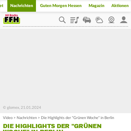
et
Nachrichten
Guten Morgen Hessen
Magazin
Aktionen
Playlist
Staupilot
Wetter
Webcam
Mein
© glomex, 21.01.2024
Video
>
Nachrichten
>
Die Highlights der "Grünen Woche" in Berlin
DIE HIGHLIGHTS DER "GRÜNEN