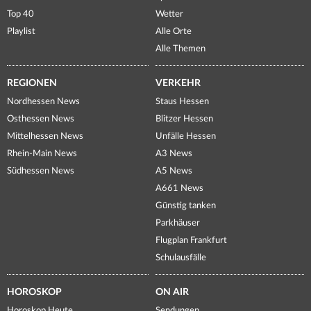
Top 40
Wetter
Playlist
Alle Orte
Alle Themen
REGIONEN
VERKEHR
Nordhessen News
Staus Hessen
Osthessen News
Blitzer Hessen
Mittelhessen News
Unfälle Hessen
Rhein-Main News
A3 News
Südhessen News
A5 News
A661 News
Günstig tanken
Parkhäuser
Flugplan Frankfurt
Schulausfälle
HOROSKOP
ON AIR
Horoskop Heute
Sendungen