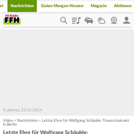
et
Nachrichten
Guten Morgen Hessen
Magazin
Aktionen
Playlist
Staupilot
Wetter
Webcam
Mein
© glomex, 22.01.2024
Video
>
Nachrichten
>
Letzte Ehre für Wolfgang Schäuble: Trauerstaatsakt
in Berlin
Letzte Ehre für Wolfgang Schäuble: