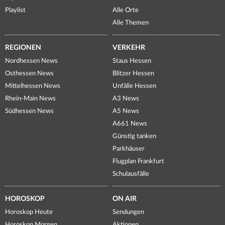
Playlist
Alle Orte
Alle Themen
REGIONEN
VERKEHR
Nordhessen News
Staus Hessen
Osthessen News
Blitzer Hessen
Mittelhessen News
Unfälle Hessen
Rhein-Main News
A3 News
Südhessen News
A5 News
A661 News
Günstig tanken
Parkhäuser
Flugplan Frankfurt
Schulausfälle
HOROSKOP
ON AIR
Horoskop Heute
Sendungen
Horoskop Morgen
Aktionen