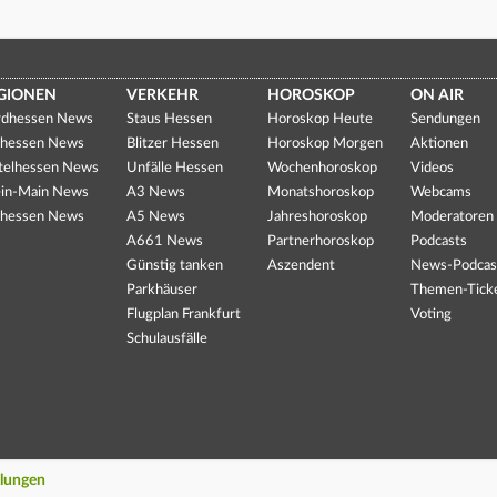
GIONEN
VERKEHR
HOROSKOP
ON AIR
dhessen News
Staus Hessen
Horoskop Heute
Sendungen
hessen News
Blitzer Hessen
Horoskop Morgen
Aktionen
telhessen News
Unfälle Hessen
Wochenhoroskop
Videos
in-Main News
A3 News
Monatshoroskop
Webcams
hessen News
A5 News
Jahreshoroskop
Moderatoren
A661 News
Partnerhoroskop
Podcasts
Günstig tanken
Aszendent
News-Podcas
Parkhäuser
Themen-Tick
Flugplan Frankfurt
Voting
Schulausfälle
llungen