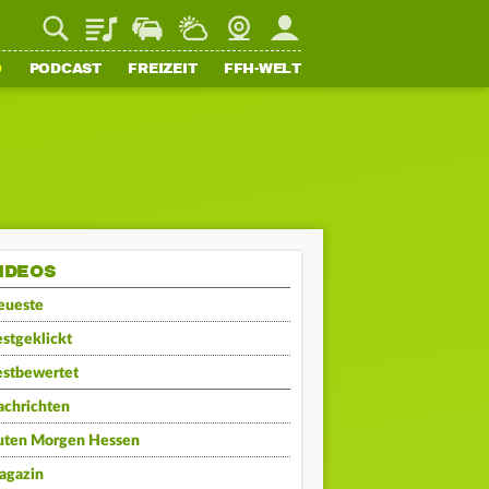
Playlist
Staupilot
Wetter
Webcam
Mein FFH
O
PODCAST
FREIZEIT
FFH-WELT
IDEOS
eueste
stgeklickt
estbewertet
achrichten
uten Morgen Hessen
agazin