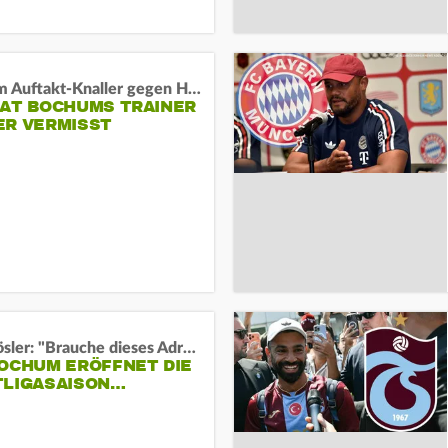
Vor dem Auftakt-Knaller gegen Hertha:
HAT BOCHUMS TRAINER
ER VERMISST
Uwe Rösler: "Brauche dieses Adrenalin"
BOCHUM ERÖFFNET DIE
TLIGASAISON…