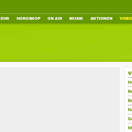
KEHR
HOROSKOP
ON AIR
MUSIK
AKTIONEN
VIDE
V
N
Be
B
N
G
M