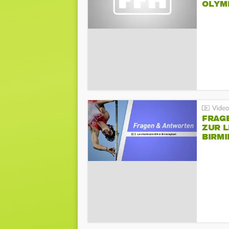
LYMPI
FRAG
ZUR L
BIRM