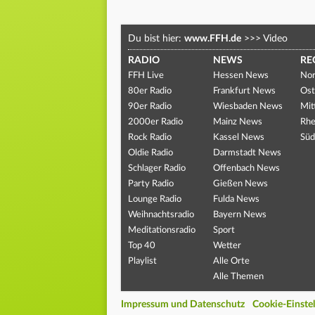
Du bist hier:
www.FFH.de
>>>
Video
RADIO
NEWS
RE
FFH Live
Hessen News
Nor
80er Radio
Frankfurt News
Ost
90er Radio
Wiesbaden News
Mit
2000er Radio
Mainz News
Rhe
Rock Radio
Kassel News
Süd
Oldie Radio
Darmstadt News
Schlager Radio
Offenbach News
Party Radio
Gießen News
Lounge Radio
Fulda News
Weihnachtsradio
Bayern News
Meditationsradio
Sport
Top 40
Wetter
Playlist
Alle Orte
Alle Themen
Impressum und Datenschutz
Cookie-Einste