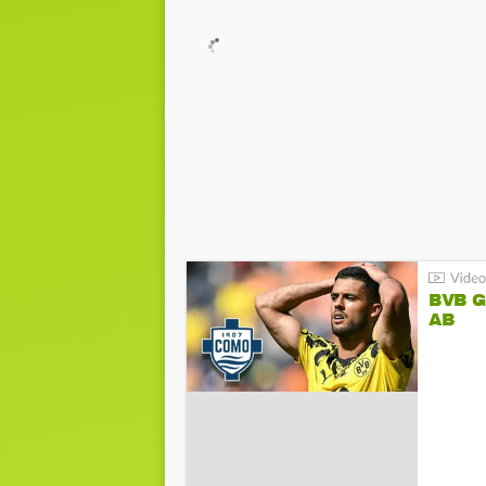
BVB 
AB