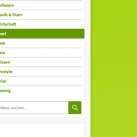
ktionen
sik & Stars
rtschaft
ort
uto
ino
issen
festyle
ise
aming