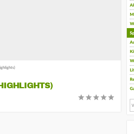
A
Mu
Wi
Sp
A
K
W
ghlights)
Li
Re
HIGHLIGHTS)
G