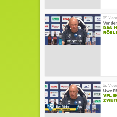
DAS 
RÖSL
VFL 
ZWEI