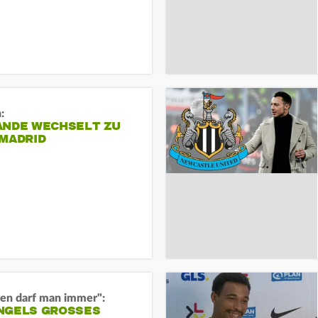
:
ANDE WECHSELT ZU
 MADRID
en darf man immer":
GELS GROSSES O