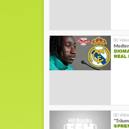
Medien
DIOM
REAL
"Träum
SPREN