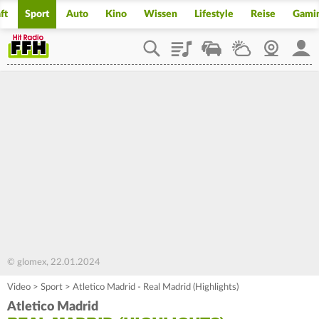
ft
Sport
Auto
Kino
Wissen
Lifestyle
Reise
Gami
Playlist
Staupilot
Wetter
Webcam
Mein
© glomex, 22.01.2024
Video
>
Sport
>
Atletico Madrid - Real Madrid (Highlights)
Atletico Madrid