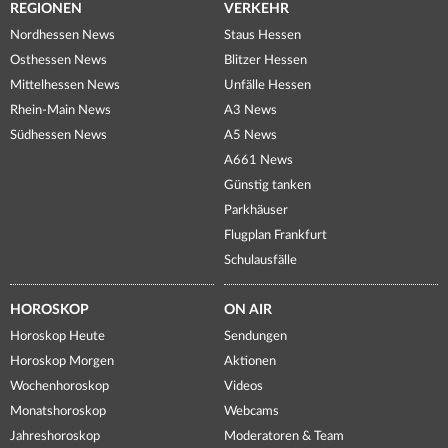
REGIONEN
VERKEHR
Nordhessen News
Staus Hessen
Osthessen News
Blitzer Hessen
Mittelhessen News
Unfälle Hessen
Rhein-Main News
A3 News
Südhessen News
A5 News
A661 News
Günstig tanken
Parkhäuser
Flugplan Frankfurt
Schulausfälle
HOROSKOP
ON AIR
Horoskop Heute
Sendungen
Horoskop Morgen
Aktionen
Wochenhoroskop
Videos
Monatshoroskop
Webcams
Jahreshoroskop
Moderatoren & Team