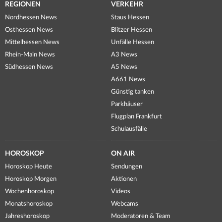
REGIONEN
VERKEHR
Nordhessen News
Staus Hessen
Osthessen News
Blitzer Hessen
Mittelhessen News
Unfälle Hessen
Rhein-Main News
A3 News
Südhessen News
A5 News
A661 News
Günstig tanken
Parkhäuser
Flugplan Frankfurt
Schulausfälle
HOROSKOP
ON AIR
Horoskop Heute
Sendungen
Horoskop Morgen
Aktionen
Wochenhoroskop
Videos
Monatshoroskop
Webcams
Jahreshoroskop
Moderatoren & Team