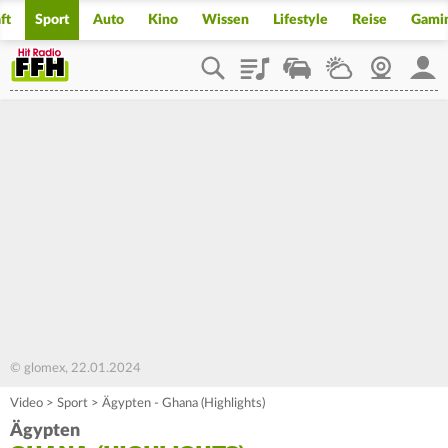
ft
Sport
Auto
Kino
Wissen
Lifestyle
Reise
Gami
Playlist
Staupilot
Wetter
Webcam
Mein
© glomex, 22.01.2024
Video
>
Sport
>
Ägypten - Ghana (Highlights)
Ägypten