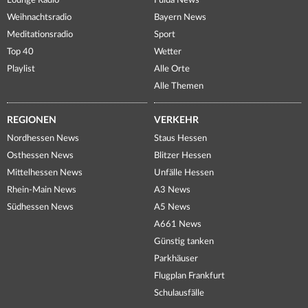
Lounge Radio
Fulda News
Weihnachtsradio
Bayern News
Meditationsradio
Sport
Top 40
Wetter
Playlist
Alle Orte
Alle Themen
REGIONEN
VERKEHR
Nordhessen News
Staus Hessen
Osthessen News
Blitzer Hessen
Mittelhessen News
Unfälle Hessen
Rhein-Main News
A3 News
Südhessen News
A5 News
A661 News
Günstig tanken
Parkhäuser
Flugplan Frankfurt
Schulausfälle