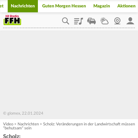
et
Nachrichten
Guten Morgen Hessen
Magazin
Aktionen
Playlist
Staupilot
Wetter
Webcam
Mein
© glomex, 22.01.2024
Video
>
Nachrichten
>
Scholz: Veränderungen in der Landwirtschaft müssen
"behutsam" sein
Scholz: