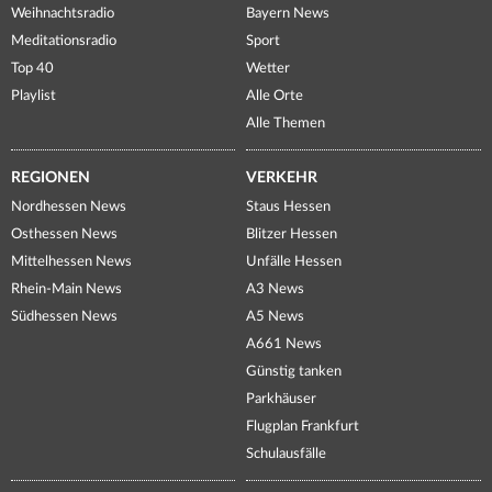
Weihnachtsradio
Bayern News
Meditationsradio
Sport
Top 40
Wetter
Playlist
Alle Orte
Alle Themen
REGIONEN
VERKEHR
Nordhessen News
Staus Hessen
Osthessen News
Blitzer Hessen
Mittelhessen News
Unfälle Hessen
Rhein-Main News
A3 News
Südhessen News
A5 News
A661 News
Günstig tanken
Parkhäuser
Flugplan Frankfurt
Schulausfälle