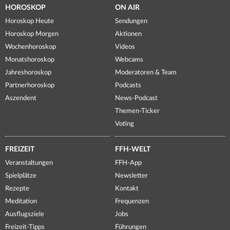
HOROSKOP
ON AIR
Horoskop Heute
Sendungen
Horoskop Morgen
Aktionen
Wochenhoroskop
Videos
Monatshoroskop
Webcams
Jahreshoroskop
Moderatoren & Team
Partnerhoroskop
Podcasts
Aszendent
News-Podcast
Themen-Ticker
Voting
FREIZEIT
FFH-WELT
Veranstaltungen
FFH-App
Spielplätze
Newsletter
Rezepte
Kontakt
Meditation
Frequenzen
Ausflugsziele
Jobs
Freizeit-Tipps
Führungen