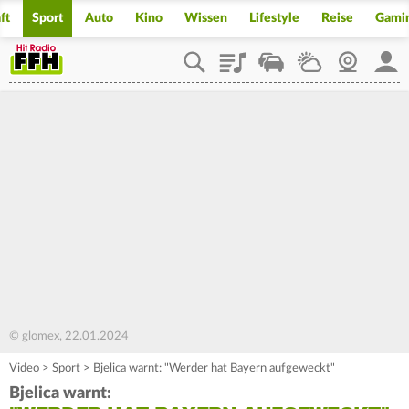
ft
Sport
Auto
Kino
Wissen
Lifestyle
Reise
Gami
Playlist
Staupilot
Wetter
Webcam
Mein
© glomex, 22.01.2024
Video
>
Sport
>
Bjelica warnt: "Werder hat Bayern aufgeweckt"
Bjelica warnt: