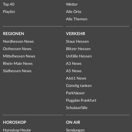
Top 40
Wetter
Playlist
Alle Orte
Alle Themen
REGIONEN
VERKEHR
Nordhessen News
Staus Hessen
Osthessen News
Blitzer Hessen
Mittelhessen News
Unfälle Hessen
Rhein-Main News
A3 News
Südhessen News
A5 News
A661 News
Günstig tanken
Parkhäuser
Flugplan Frankfurt
Schulausfälle
HOROSKOP
ON AIR
Horoskop Heute
Sendungen