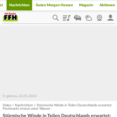
et
Nachrichten
Guten Morgen Hessen
Magazin
Aktionen
Playlist
Staupilot
Wetter
Webcam
Mein
© glomex, 23.01.2024
Video
>
Nachrichten
>
Stürmische Winde in Teilen Deutschlands erwartet:
Fischmarkt erneut unter Wasser
Stürmische Winde in Teilen Deutschlands erwartet: