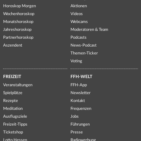
Horoskop Morgen
Aktionen
Wochenhoroskop
Videos
Monatshoroskop
Webcams
Jahreshoroskop
Moderatoren & Team
Partnerhoroskop
Podcasts
Aszendent
News-Podcast
Themen-Ticker
Voting
FREIZEIT
FFH-WELT
Veranstaltungen
FFH-App
Spielplätze
Newsletter
Rezepte
Kontakt
Meditation
Frequenzen
Ausflugsziele
Jobs
Freizeit-Tipps
Führungen
Ticketshop
Presse
Lotto Hessen
Radiowerbung