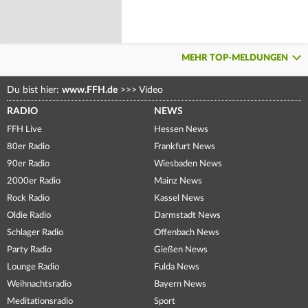
MEHR TOP-MELDUNGEN
Du bist hier:
www.FFH.de
>>>
Video
RADIO
NEWS
FFH Live
Hessen News
80er Radio
Frankfurt News
90er Radio
Wiesbaden News
2000er Radio
Mainz News
Rock Radio
Kassel News
Oldie Radio
Darmstadt News
Schlager Radio
Offenbach News
Party Radio
Gießen News
Lounge Radio
Fulda News
Weihnachtsradio
Bayern News
Meditationsradio
Sport