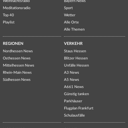
Weihnachtsradio
Bayern News
Meditationsradio
Sport
Top 40
Wetter
Playlist
Alle Orte
Alle Themen
REGIONEN
VERKEHR
Nordhessen News
Staus Hessen
Osthessen News
Blitzer Hessen
Mittelhessen News
Unfälle Hessen
Rhein-Main News
A3 News
Südhessen News
A5 News
A661 News
Günstig tanken
Parkhäuser
Flugplan Frankfurt
Schulausfälle