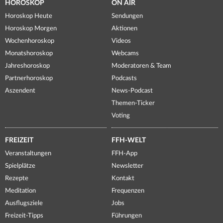
HOROSKOP
ON AIR
Horoskop Heute
Sendungen
Horoskop Morgen
Aktionen
Wochenhoroskop
Videos
Monatshoroskop
Webcams
Jahreshoroskop
Moderatoren & Team
Partnerhoroskop
Podcasts
Aszendent
News-Podcast
Themen-Ticker
Voting
FREIZEIT
FFH-WELT
Veranstaltungen
FFH-App
Spielplätze
Newsletter
Rezepte
Kontakt
Meditation
Frequenzen
Ausflugsziele
Jobs
Freizeit-Tipps
Führungen