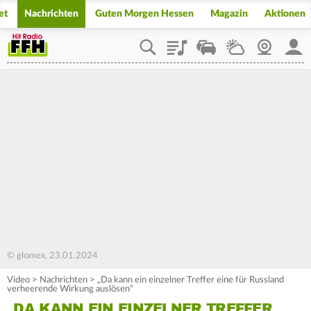
et
Nachrichten
Guten Morgen Hessen
Magazin
Aktionen
Playlist
Staupilot
Wetter
Webcam
Mein
© glomex, 23.01.2024
Video
>
Nachrichten
>
„Da kann ein einzelner Treffer eine für Russland
verheerende Wirkung auslösen“
„DA KANN EIN EINZELNER TREFFER