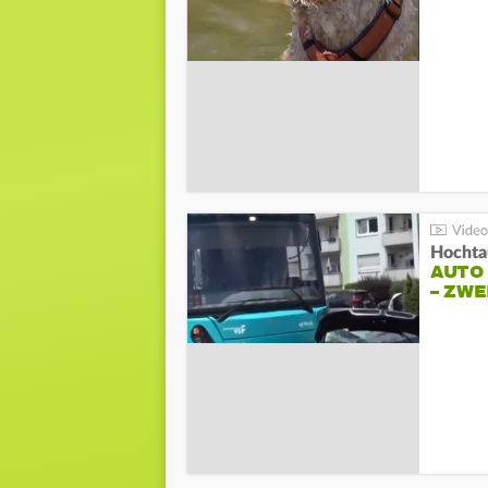
Hochta
AUTO
– ZW