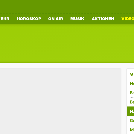
KEHR
HOROSKOP
ON AIR
MUSIK
AKTIONEN
VIDE
V
N
Be
B
N
G
M