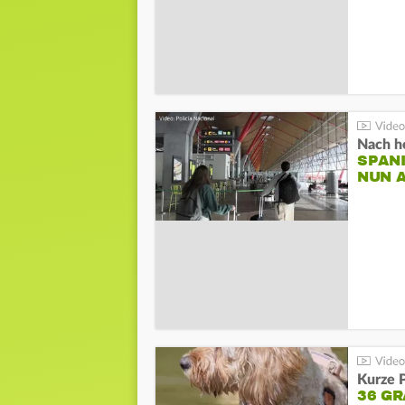
Nach he
SPAN
NUN 
Kurze P
36 G