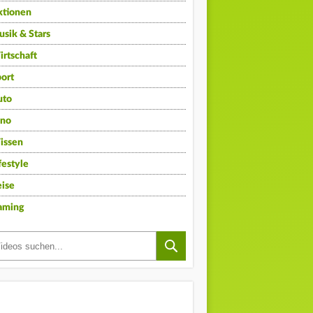
ktionen
sik & Stars
rtschaft
ort
uto
ino
issen
festyle
ise
aming