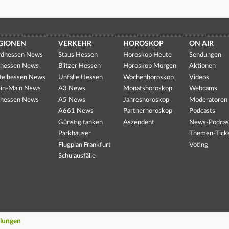
GIONEN
VERKEHR
HOROSKOP
ON AIR
dhessen News
Staus Hessen
Horoskop Heute
Sendungen
hessen News
Blitzer Hessen
Horoskop Morgen
Aktionen
telhessen News
Unfälle Hessen
Wochenhoroskop
Videos
in-Main News
A3 News
Monatshoroskop
Webcams
hessen News
A5 News
Jahreshoroskop
Moderatoren
A661 News
Partnerhoroskop
Podcasts
Günstig tanken
Aszendent
News-Podcas
Parkhäuser
Themen-Tick
Flugplan Frankfurt
Voting
Schulausfälle
llungen