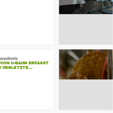
unuskreis:
 VON U-BAHN ERFASST
EI VERLETZTE…