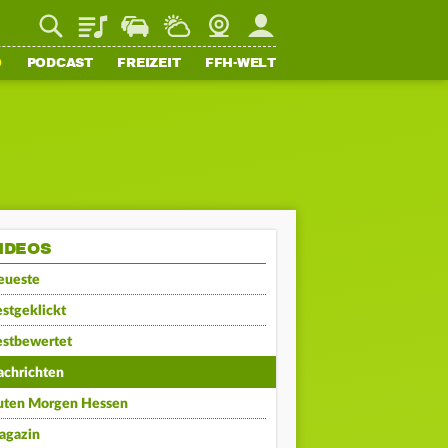
Playlist
Staupilot
Wetter
Webcam
Mein FFH
O
PODCAST
FREIZEIT
FFH-WELT
IDEOS
eueste
stgeklickt
estbewertet
achrichten
uten Morgen Hessen
agazin