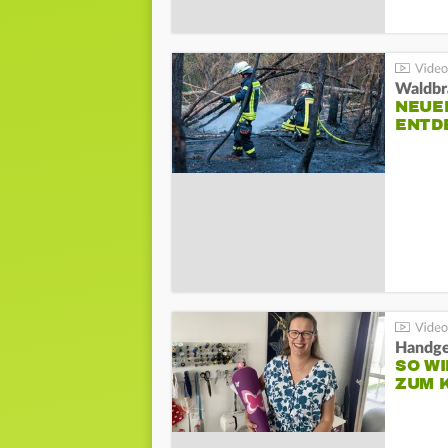
Waldbr
NEUE
ENTD
Handge
SO WI
ZUM 