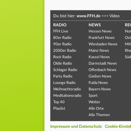
Du bist hier:
www.FFH.de
>>>
Video
RADIO
NEWS
RE
FFH Live
Hessen News
Nor
80er Radio
Frankfurt News
Ost
90er Radio
Wiesbaden News
Mit
2000er Radio
Mainz News
Rhe
Rock Radio
Kassel News
Süd
Oldie Radio
Darmstadt News
Schlager Radio
Offenbach News
Party Radio
Gießen News
Lounge Radio
Fulda News
Weihnachtsradio
Bayern News
Meditationsradio
Sport
Top 40
Wetter
Playlist
Alle Orte
Alle Themen
Impressum und Datenschutz
Cookie-Einste