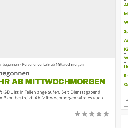
A
Mu
Wi
Sp
A
K
W
hr begonnen - Personenverkehr ab Mittwochmorgen
Li
 begonnen
Re
HR AB MITTWOCHMORGEN
G
t GDL ist in Teilen angelaufen. Seit Dienstagabend
n Bahn bestreikt. Ab Mittwochmorgen wird es auch