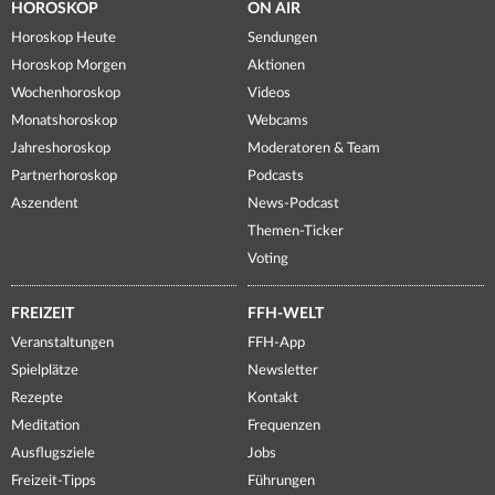
HOROSKOP
ON AIR
Horoskop Heute
Sendungen
Horoskop Morgen
Aktionen
Wochenhoroskop
Videos
Monatshoroskop
Webcams
Jahreshoroskop
Moderatoren & Team
Partnerhoroskop
Podcasts
Aszendent
News-Podcast
Themen-Ticker
Voting
FREIZEIT
FFH-WELT
Veranstaltungen
FFH-App
Spielplätze
Newsletter
Rezepte
Kontakt
Meditation
Frequenzen
Ausflugsziele
Jobs
Freizeit-Tipps
Führungen