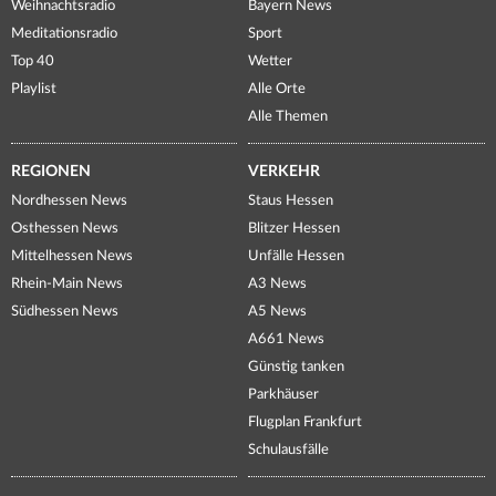
Weihnachtsradio
Bayern News
Meditationsradio
Sport
Top 40
Wetter
Playlist
Alle Orte
Alle Themen
REGIONEN
VERKEHR
Nordhessen News
Staus Hessen
Osthessen News
Blitzer Hessen
Mittelhessen News
Unfälle Hessen
Rhein-Main News
A3 News
Südhessen News
A5 News
A661 News
Günstig tanken
Parkhäuser
Flugplan Frankfurt
Schulausfälle