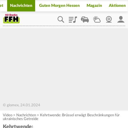
et
Nachrichten
Guten Morgen Hessen
Magazin
Aktionen
Playlist
Staupilot
Wetter
Webcam
Mein
© glomex, 24.01.2024
Video
>
Nachrichten
>
Kehrtwende: Brüssel erwägt Beschränkungen für
ukrainisches Getreide
Kehrtwende: